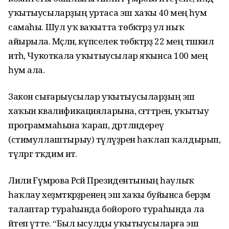
уҡытыусыларҙың уртаса эш хаҡы 40 мең һум
самаһы. Шул уҡ ваҡытта төбәктәрҙә ул ныҡ
айырыла. Мәҫәлән, күпселек төбәктәрҙә 22 мең тәшкил
итһә, Чукоткала уҡытыусылар яҡынса 100 мең
һум ала.
Закон сығарыусылар уҡытыусыларҙың эш
хаҡын квалификацияларына, сәғәттәренә, уҡытыу
программаһына ҡарап, дәртләндереү
(стимуллаштырыу) түләүҙәрен һаҡлап ҡалдырып,
түләргә тәҡдим итә.
Лилиә Ғүмәрова Рәсәй Президентының һаулыҡ
һаҡлау хеҙмәткәрҙәренең эш хаҡы буйынса берҙәм
талаптар тураһында бойороғо тураһында ла
әйтеп үтте. “Был ысулды уҡытыусыларға эш