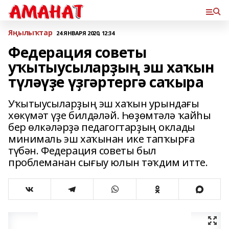
Яңылыҡтар
24 ЯНВАРЯ 2020, 12:34
Федерация советы
уҡытыусыларҙың эш хаҡын
түләүҙе үҙгәртергә саҡыра
Уҡытыусыларҙың эш хаҡын урындағы
хөкүмәт үҙе билдәләй. Һөҙөмтәлә ҡайһы
бер өлкәләрҙә педагогтарҙың оклады
минималь эш хаҡынан ике тапҡырға
түбән. Федерация советы был
проблеманан сығыу юлын тәҡдим итте.