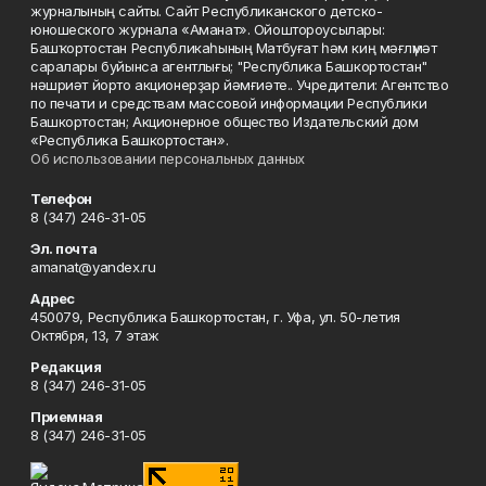
журналының сайты. Сайт Республиканского детско-
юношеского журнала «Аманат». Ойоштороусылары:
Башҡортостан Республикаһының Матбуғат һәм киң мәғлүмәт
саралары буйынса агентлығы; "Республика Башкортостан"
нәшриәт йорто акционерҙар йәмғиәте.. Учредители: Агентство
по печати и средствам массовой информации Республики
Башкортостан; Акционерное общество Издательский дом
«Республика Башкортостан».
Об использовании персональных данных
Телефон
8 (347) 246-31-05
Эл. почта
amanat@yandex.ru
Адрес
450079, Республика Башкортостан, г. Уфа, ул. 50-летия
Октября, 13, 7 этаж
Редакция
8 (347) 246-31-05
Приемная
8 (347) 246-31-05