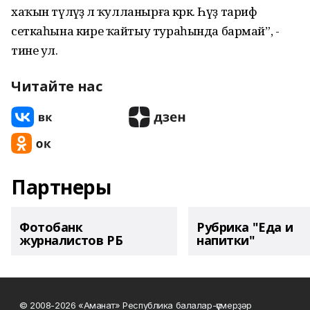
хаҡын түләүҙә лә ҡулланырға кәрәк. Һүҙ тариф
сеткаһына кире ҡайтыу тураһында бармай”, -
тине ул.
Читайте нас
Партнеры
Фотобанк
Рубрика "Еда и
журналистов РБ
напитки"
© 2008-2026 «Аманат» Республика балалар-үҫмерҙәр