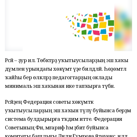
Рәсәй – ҙур ил. Төбәктәрҙә уҡытыусыларҙың эш хаҡы
дәүмәлен урындағы хөкүмәт үҙе билдәләй. Һөҙөмтәлә
ҡайһы бер өлкәләрҙә педагогтарҙың оклады
минималь эш хаҡынан ике тапҡырға түбән.
Рәсәйҙең Федерация советы хөкүмәткә
уҡытыусыларҙың эш хаҡын түләү буйынса берҙәм
система булдырырға тәҡдим итте. Федерация
Советының Фән, мәғариф һәм әҙәбиәт буйынса
комитеты башлығы Лилиә Ғүмәрова әйтеүенсә, илдә