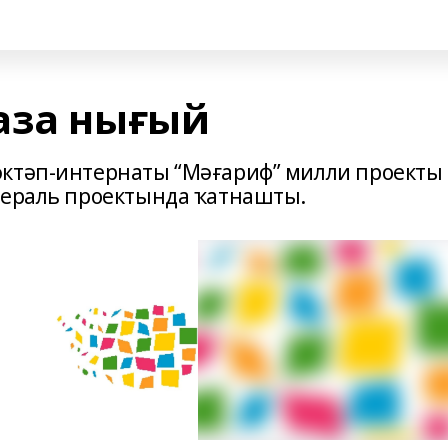
аза нығый
әктәп-интернаты “Мәғариф” милли проекты
дераль проектында ҡатнашты.