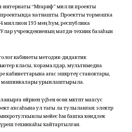
әп-интернаты “Мәғариф” милли проекты
аль проектында ҡатнашты. Проектты тормошҡа
4 миллион 193 мең һум, республика
ә. Улар учреждениеның матди-техник базаһын
олог кабинеты методик-дидактик
пьютер класы, ҡорамалдар, мультимедиа
әре кабинеттарына ағас эшкәртеү станоктары,
геү машинкалары урынлаштырыла.
ырға өйрәнеп үҫһен өсөн мәктәптә махсус
ект аҡсаһына ул тағы ла тулыланған: электр
ы, микротулҡынлы мейес һәм башҡа көндәлек
күреш техникаһы ҡайтартылған.