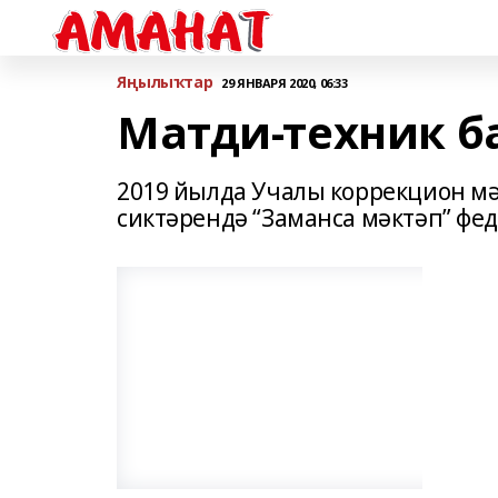
Яңылыҡтар
29 ЯНВАРЯ 2020, 06:33
Матди-техник б
2019 йылда Учалы коррекцион м
сиктәрендә “Заманса мәктәп” фе