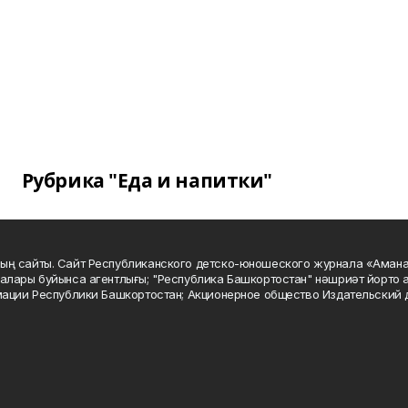
Рубрика "Еда и напитки"
ың сайты. Сайт Республиканского детско-юношеского журнала «Аман
алары буйынса агентлығы; "Республика Башкортостан" нәшриәт йорто а
мации Республики Башкортостан; Акционерное общество Издательский