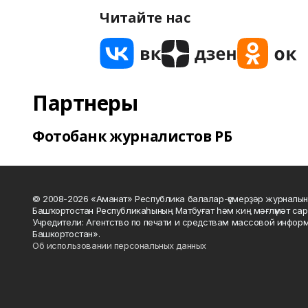
Читайте нас
Партнеры
Фотобанк журналистов РБ
© 2008-2026 «Аманат» Республика балалар-үҫмерҙәр журналын
Башҡортостан Республикаһының Матбуғат һәм киң мәғлүмәт сар
Учредители: Агентство по печати и средствам массовой инфор
Башкортостан».
Об использовании персональных данных