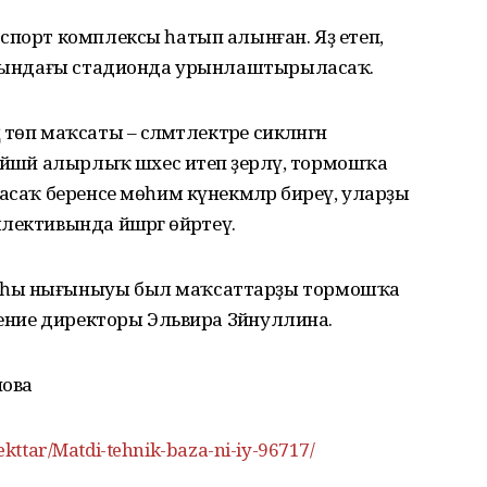
спорт комплексы һатып алынған. Яҙ етеп,
 янындағы стадионда урынлаштырыласаҡ.
п маҡсаты – сәләмәтлектәре сикләнгән
әшәй алырлыҡ шәхес итеп әҙерләү, тормошҡа
асаҡ беренсе мөһим күнекмәләр биреү, уларҙы
ективында йәшәргә өйрәтеү.
аһы нығыныуы был маҡсаттарҙы тормошҡа
дение директоры Эльвира Зәйнуллина.
нова
oekttar/Matdi-tehnik-baza-ni-iy-96717/