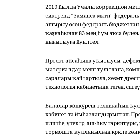
2019 йылда Учалы коррекцион мәкт
сиктәрендә “Заманса мәктәп” федер
ашырыу өсөн федераль бюджеттан 
ҡаҙнаһынан 83 мең һум аҡса бүлен
нығытыуға йүнәлтелә.
Проект аҡсаһына уҡытыусы-дефект
материалдар менән тулылана, ком
саралары ҡайтартыла, хеҙмәт дәрест
технология кабинетына теген, си
Балалар көнкүреш техникаһын ҡуллан
кабинет та йыһазландырылған. Про
плитәһе, үтектәр, аш-һыу гарнитур
тормошта ҡулланылған кәрәкле көн