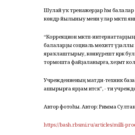
Шулай уҡ тренажерҙар һәм балалар 
көндәр йылыныу менән улар мәктәп
“Коррекцион мәктәп-интернаттарҙың тө
балаларҙы социаль мөхиттә үҙаллы й
яраҡлаштырыу, көнкүрештә кәрәк бул
тормошта файҙаланырға, хеҙмәт колл
Учреждениеның матди-техник баз
ашырырға ярҙам итәсәк”, - ти учреж
Автор фотоһы. Автор: Римма Султа
https://bash.rbsmi.ru/articles/milli-pr