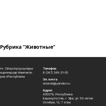
Рубрика "Животные"
ат». Ойоштороусылары:
Телефон
кционерҙар йәмғиәте..
8 (347) 246-31-05
 дом «Республика
Эл. почта
amanat@yandex.ru
Адрес
450079, Республика
Башкортостан, г. Уфа, ул. 50-летия
Октября, 13, 7 этаж