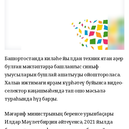
Башҡортостанда киләһе йылдан техник яҡтан әҙер
булған мәктәптәрҙә башланғыс синыф
уҡыусыларын бушлай ашатыуҙы ойоштороласаҡ.
Халыҡҡа ижтимағи ярҙам күрһәтеү буйынса видео-
селектор кәңәшмәһендә тап ошо мәсьәлә
тураһында һүҙ барҙы.
Мәғариф министрының беренсе урынбаҫары
Илдар Мәүлетбирҙин әйтеүенсә, 2021 йылда