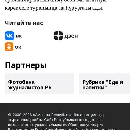
кәрәклеге тураһында ла һүҙ ҡуҙғатылды.
Читайте нас
Партнеры
Фотобанк
Рубрика "Еда и
журналистов РБ
напитки"
© 2008-2026 «Аманат» Республика балалар-үҫмерҙәр
журналының сайты. Сайт Республиканского детско-
юношеского журнала «Аманат». Ойоштороусылары:
Башҡортостан Республикаһының Матбуғат һәм киң мәғлүмәт