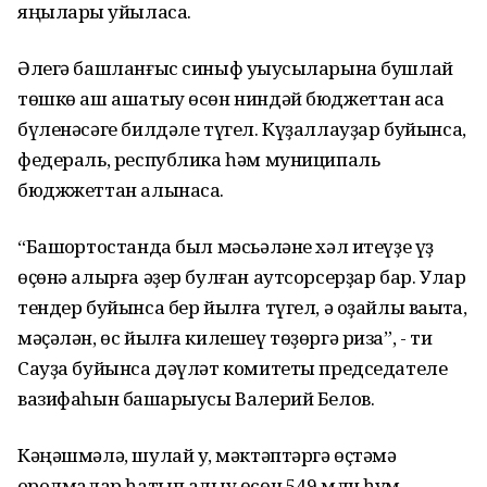
яңылары ҡуйыласаҡ.
Әлегә башланғыс синыф уҡыусыларына бушлай
төшкө аш ашатыу өсөн ниндәй бюджеттан аҡса
бүленәсәге билдәле түгел. Күҙаллауҙар буйынса,
федераль, республика һәм муниципаль
бюджжеттан алынасаҡ.
“Башҡортостанда был мәсьәләне хәл итеүҙе үҙ
өҫөнә алырға әҙер булған аутсорсерҙар бар. Улар
тендер буйынса бер йылға түгел, ә оҙайлы ваҡытҡа,
мәҫәлән, өс йылға килешеү төҙөргә риза”, - ти
Сауҙа буйынса дәүләт комитеты председателе
вазифаһын башҡарыусы Валерий Белов.
Кәңәшмәлә, шулай уҡ, мәктәптәргә өҫтәмә
ҡоролмалар һатып алыу өсөн 549 млн һум