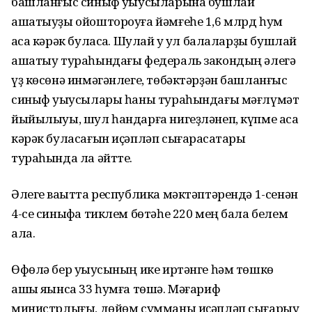
башланғыс синыф уҡыусыларына бушлай
ашатыуҙы ойоштороуға йәмғеһе 1,6 млрд һум
аҡса кәрәк буласаҡ. Шулай уҡ ул балаларҙы бушлай
ашатыу тураһындағы федераль закондың әлегә
үҙ көсөнә инмәгәнлеге, төбәктәрҙән башланғыс
синыф уҡыусылары һаны тураһындағы мәғлүмәт
йыйылыуы, шул һандарға нигеҙләнеп, күпме аҡса
кәрәк буласағын иҫәпләп сығарасаҡтары
тураһында ла әйтте.
Әлеге ваҡытта республика мәктәптәрендә 1-сенән
4-се синыфҡа тиклем бөтәһе 220 мең бала белем
ала.
Өфөлә бер уҡыусының ике иртәнге һәм төшкө
ашы яҡынса 33 һумға төшә. Мәғариф
министрлығы, дөйөм сумманы иҫәпләп сығарыу