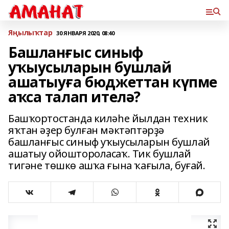
Яңылыҡтар
30 ЯНВАРЯ 2020, 08:40
Башланғыс синыф
уҡыусыларын бушлай
ашатыуға бюджеттан күпме
аҡса талап ителә?
Башҡортостанда киләһе йылдан техник
яҡтан әҙер булған мәктәптәрҙә
башланғыс синыф уҡыусыларын бушлай
ашатыу ойоштороласаҡ. Тик бушлай
тигәне төшкө ашҡа ғына ҡағыла, буғай.