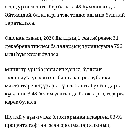
өсөн, уртаса хаҡты бер балаға 45 һумдан алды.
Әйткәндәй, балаларға тик төшкө аш ҡына бушлай
таратыласаҡ.
Ошонан сығып, 2020 йылдың 1 сентябренән 31
декабренә тиклем балаларҙың туҡланыуына 756
млн һум кәрәк буласаҡ.
Министр урыбаҫары әйтеүенсә, бушлай
туҡланыуға уҡыу йылы башынан республика
мәктәптәренең үҙ аҙыҡ-түлек блогы булғандары
күсә ала. Ә 45 белем усағында блоктар юҡ, төҙөргә
кәрәк буласаҡ.
Шулай уҡ аҙыҡ-түлек блоктарынан иҫкергән, 63-95
процентҡа сафтан сыҡҡан ҡоролмалар алынып,