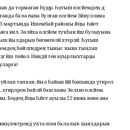
ын да тормаған һүҙҙәр. Һуғыш өләсәйемдең дә
ғанда бала ғына булған өләсәйем Зәйнуллина
23 мартында Ишембай районы Яңы-Һәйет
 килә. Зөләйха өләсәйемә туҡһан йәш булыуына
һуғыш йылдарын бөгөнгөләй хәтерләй. Һуғыш
әйемдең һөйләгәндәрен тыныс ҡына тыңлап
ҙгә йәш төйөлә. Ниндәй генә ауырлыҡтарҙы
 уларға!
уйлап тапҡан, йыл һайын йәй башында үткәрелә
хәтирәләрен һөйләй башланы Зөлхизә өләсәйем.
мы. Беҙҙең Яңы Һәйет ауылы 22 июнь көнө ана
киңлектәрендә уҡталған балалыҡ хыялдарын