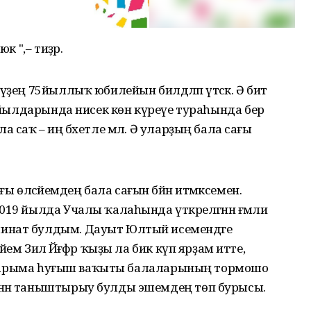
к ",– тиҙәр.
үҙең 75йыллыҡ юбилейын билдәләп үтәсәк. Ә бит
ш йылдарында нисек көн күреүе тураһында бер
 саҡ – иң бәхетле мәл. Ә уларҙың бала сағы
өләсәйемдең бала сағын бәйән итмәксемен.
19 йылда Учалы ҡалаһында үткәрелгәнән ғәмәли
инат булдым. Дауыт Юлтый исемендәге
м Зилә Йәғәфәр ҡыҙы ла бик күп ярҙам итте,
фташтарыма һуғыш ваҡыты балаларының тормошо
енән таныштырыу булды эшемдең төп бурысы.