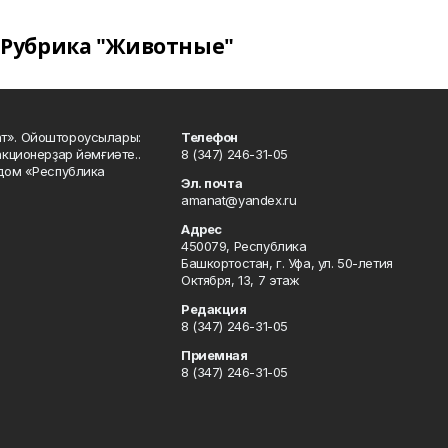
Рубрика "Животные"
ат». Ойоштороусылары:
Телефон
кционерҙар йәмғиәте..
8 (347) 246-31-05
 дом «Республика
Эл. почта
amanat@yandex.ru
Адрес
450079, Республика
Башкортостан, г. Уфа, ул. 50-летия
Октября, 13, 7 этаж
Редакция
8 (347) 246-31-05
Приемная
8 (347) 246-31-05