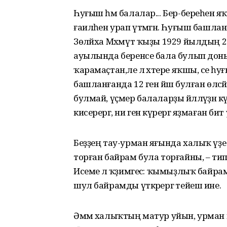
Һуғыш һәм балалар... Бер-береһенә яҡ
ғаиләһен урап үтмәгән. Һуғыш башлан
Зөләйха Мәхмүт ҡыҙы 1929 йылдың 
ауылында беренсе бала булып доньяға
ҡарамаҫтан,әле лә хәтере яҡшы, әсе 
башланғанда 12 генә йәш булған өләс
булмай, үҫмер балаларҙы йәлләүҙән кү
кисерергә, ни генә күрергә яҙмаған бит
Беҙҙең тау-урман яғында халыҡ үҙе 
торған байрам була торғайны, – тип, 
Исеме лә ҡәҙимгесә: ҡымыҙлыҡ байра
шул байрамды үткәрергә тейеш ине.
Әммә халыҡтың матур уйын, урман 