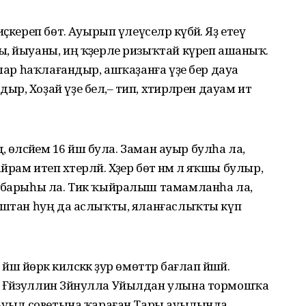
кереп бөтә. Ауырып үлеүселәр күбәйә. Яҙ етеү
, йыуаны, иң ҡәҙерле ризыҡтай күреп ашаныҡ.
улар һаҡлағандыр, ашҡаҙанға үҙе бер дауа
 Хоҙай үҙе белә,– тип, хәтирәләрен дауам итә
өләсәйемә 16 йәш була. Заман ауыр булһа ла,
м итеп хәтерләй. Хәҙер бөтә нәмә лә яҡшы булыр,
й барыһы ла. Тик ҡыйралыш тамамланһа ла,
ғыштан һуң да аслыҡты, яланғаслыҡты күп
әш йөрәк киләсәккә ҙур өмөттәр бағлап йәшәй.
 Ғәйзуллин Зәйнулла Уйылдан улына тормошҡа
н Ауыл советына ҡараған Тары ауылында