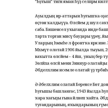
"Һуғыш" тигән яман һүҙ селпәрәмә килтер
Ауылдың ир-аттарын һуғышҡа оҙата
өҫтөнә ҡалдыүүа. Өләсәйем дә шул саҡ
саба. Бишенселә уҡығанда инде башм
тарта торған мисәү бауҙары үреү, йы
Уларҙың һәммәһе лә фронтҡа кәрәк ине.
Мәхмүт олотай 1906 йылда тыуып, 26
ваҡытта өләсәйемә – 4 йәш, ә уның бер
Зөләйха өләсәй менән Зиннур олатай
Әбделхәлим исемле олатай үҙ тәрбиәһе
Ә Әбелхәлим олатай Беренсе Бөтә д
һуғышы башланғас, 1943 йылда һуғышҡ
ҡара ҡағыҙы ғына әйләнеп ҡайта. Ә
туғандарының, яҡындарының ғүмер б