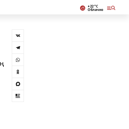
+22 °С
Облачно
иң