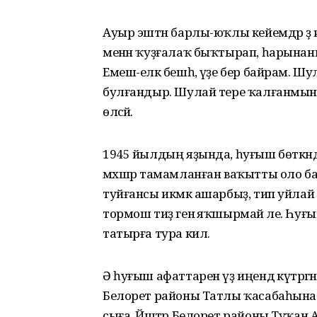
Ауыр эштән барлы-юҡлы кейемдәр ҙә иҫ
менән ҡуҙғалаҡ быҡтырап, һарынаны
Емеш-еләк бешһә, үҙе бер байрам. Ш
булғандыр. Шулай тере ҡалғанмындыр,
өләсәй.
1945 йылдың яҙында, һуғыш бөткәндә, 
мәхшәр тамамланған ваҡытты оло байра
туйғансы икмәк ашарбыҙ, тип уйла
тормош тиҙ генә яҡшырмай әле. Һу
татырға тура килә.
Ә һуғыш афаттарен үҙ иңендә күтәргән й
Белорет районы Татлы ҡасабаһына
сыға. Йәштәр Белорет районы Туҡа