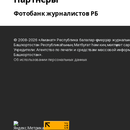
Фотобанк журналистов РБ
© 2008-2026 «Аманат» Республика балалар-үҫмерҙәр журналын
Башҡортостан Республикаһының Матбуғат һәм киң мәғлүмәт сар
Учредители: Агентство по печати и средствам массовой инфор
Башкортостан».
Об использовании персональных данных