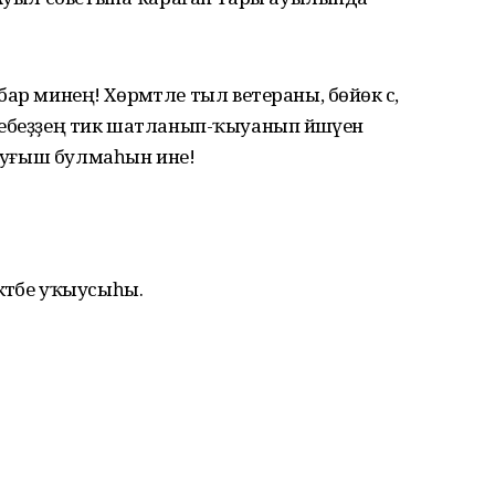
 бар минең! Хөрмәтле тыл ветераны, бөйөк әсә,
ебеҙҙең тик шатланып-ҡыуанып йәшәүен
 һуғыш булмаһын ине!
ктәбе уҡыусыһы.