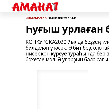
Яңылыҡтар
30 ЯНВАРЯ 2020, 14:45
Һуғыш урлаған б
КОНКУРСҠА2020 йылда беҙҙең ил
билдәләп үтәсәк. Ә бит беҙ, оло
нисек көн күреүе тураһында бер в
бәхетле мәл. Ә уларҙың бала сағ