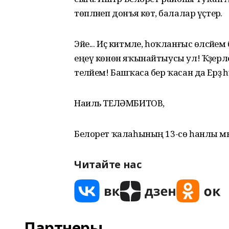
төпләнеп донъя көтә, балалар үҫтерә.
Эйе... Иҫ китмәле, һоҡланғыс өләсәйем
еңеү көнөн яҡынайтыусы ул! Ҡәҙерл
теләйем! Башҡаса бер ҡасан да Ерҙә
Наиль ТЕЛӘМБИТОВ,
Белорет ҡалаһының 13-сө һанлы мә
Читайте нас
Партнеры