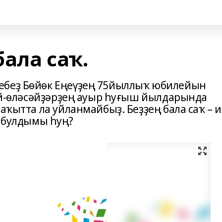
ала саҡ.
ебеҙ Бөйөк Еңеүҙең 75йыллыҡ юбилейын
тай-өләсәйҙәрҙең ауыр һуғыш йылдарында
аҡытта ла уйланмайбыҙ. Беҙҙең бала саҡ – 
ы булдымы һуң?