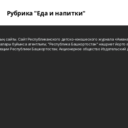
Рубрика "Еда и напитки"
ың сайты. Сайт Республиканского детско-юношеского журнала «Аман
алары буйынса агентлығы; "Республика Башкортостан" нәшриәт йорто а
мации Республики Башкортостан; Акционерное общество Издательский