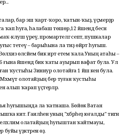
ә...
лар, бар эш ҡарт-ҡоро, ҡатын-ҡыҙ, үҫмерҙәр
та ҡап һуға, һалабаш төшөрә,12 йәшендә бесән
аҡ-кәлуш үреү, промартелгә септә, пушкалар
уғыс тетеү – барыһына ла тиҙ өйрәтә һуғыш.
 Зөлхизә өләсәйем бик иртә етем ҡала.Уның атаһы –
 ғына йәшендә бик ҡаты ауырып вафат була. Ул
 туған ҡустыһы Зиннур олотайға 1 йәш кенә була.
ҙы Мәхмүт олотайҙың бер туған ҡустыһы
нә алып ҡарап үҫтерәләр.
онья һуғышында ла ҡатнаша. Бөйөк Ватан
а китә. Ғаиләһенә уның "хәбәрһеҙ юғалды" тигән
бделхәлим олатайҙың һуғыштан ҡайтмауы,
уйы үҙәктәрен өҙә.