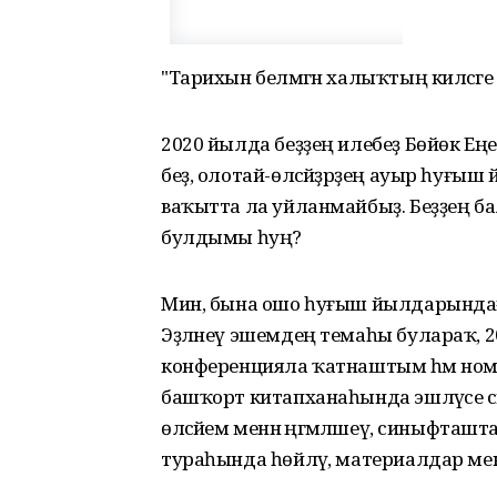
"Тарихын белмәгән халыҡтың киләсәге ю
2020 йылда беҙҙең илебеҙ Бөйөк Еңе
беҙ, олотай-өләсәйҙәрҙең ауыр һуғы
ваҡытта ла уйланмайбыҙ. Беҙҙең бала
булдымы һуң?
Мин, бына ошо һуғыш йылдарындағы 
Эҙләнеү эшемдең темаһы булараҡ, 20
конференцияла ҡатнаштым һәм ном
башҡорт китапханаһында эшләүсе әсәйе
өләсәйем менән әңгәмәләшеү, сины
тураһында һөйләү, материалдар м