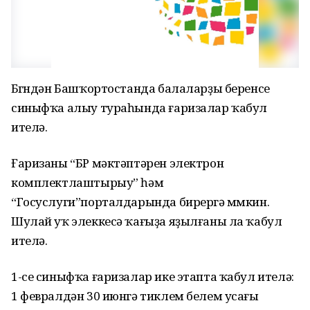
Бөгөндән Башҡортостанда балаларҙы беренсе
синыфҡа алыу тураһында ғаризалар ҡабул
ителә.
Ғаризаны “БР мәктәптәрен электрон
комплектлаштырыу” һәм
“Госуслуги”порталдарында бирергә мөмкин.
Шулай уҡ элеккесә ҡағыҙа яҙылғаны ла ҡабул
ителә.
1-се синыфҡа ғаризалар ике этапта ҡабул ителә:
1 февралдән 30 июнгә тиклем белем усағы