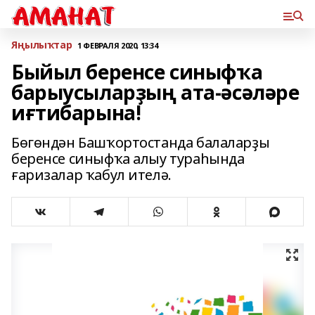
Яңылыҡтар
1 ФЕВРАЛЯ 2020, 13:34
Быйыл беренсе синыфҡа
барыусыларҙың ата-әсәләре
иғтибарына!
Бөгөндән Башҡортостанда балаларҙы
беренсе синыфҡа алыу тураһында
ғаризалар ҡабул ителә.