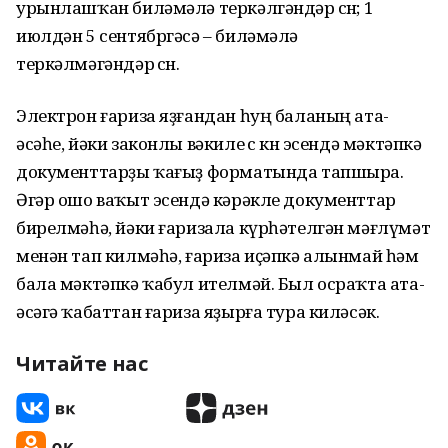
урынлашҡан биләмәлә теркәлгәндәр өсөн; 1
июлдән 5 сентябргәсә – биләмәлә
теркәлмәгәндәр өсөн.
Электрон ғариза яҙғандан һуң баланың ата-
әсәһе, йәки законлы вәкиле өс көн эсендә мәктәпкә
документтарҙы ҡағыҙ форматында тапшыра.
Әгәр ошо ваҡыт эсендә кәрәкле документтар
бирелмәһә, йәки ғаризала күрһәтелгән мәғлүмәт
менән тап килмәһә, ғариза иҫәпкә алынмай һәм
бала мәктәпкә ҡабул ителмәй. Был осраҡта ата-
әсәгә ҡабаттан ғариза яҙырға тура киләсәк.
Читайте нас