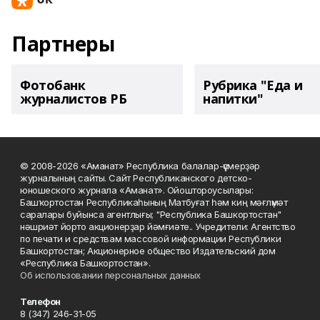
Партнеры
Фотобанк
Рубрика "Еда и
журналистов РБ
напитки"
© 2008-2026 «Аманат» Республика балалар-үҫмерҙәр
журналының сайты. Сайт Республиканского детско-
юношеского журнала «Аманат». Ойоштороусылары:
Башҡортостан Республикаһының Матбуғат һәм киң мәғлүмәт
саралары буйынса агентлығы; "Республика Башкортостан"
нәшриәт йорто акционерҙар йәмғиәте.. Учредители: Агентство
по печати и средствам массовой информации Республики
Башкортостан; Акционерное общество Издательский дом
«Республика Башкортостан».
Об использовании персональных данных
Телефон
8 (347) 246-31-05