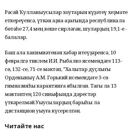
Рәсәй Ҡулланыусылар хоҡуҡтарын күҙәтеү хеҙмәте
еткереүенсә, үткән аҙна аҙағында республикала
бөтәһе 27,4 мең кеше сирләгән, шуларҙың 19,1-е -
балалар.
Баш ҡала хакимиәтенән хәбәр итеүҙәренсә, 10
февралгә тиклем И.И. Рыбалко исемендәге 113-
сө, 132-се, 71-се мәктәп, "Халыҡтар дуҫлығы
Орденыныү А.М. Горький исемендәге 3-сө
гимназияһы карантинға ябылған. Тағы ла 13
мәктәптең 120 синыфында дәрестәр
үткәрелмәй.Уҡыусыларҙың барыһы ла
дистанцион уҡыуға күсерелгән.
Читайте нас