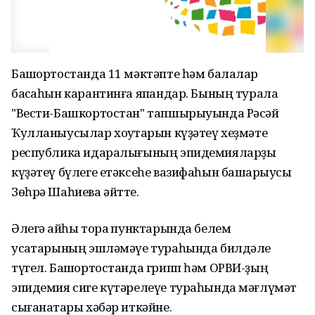
Башҡортостанда 11 мәктәпте һәм балалар
баҡсаһын карантинға япҡандар. Бының турала
"Вести-Башкортостан" тапшырыуында Рәсәй
Ҡулланыусылар хоҡуҡтарын күҙәтеү хеҙмәте
республика идаралығының эпидемияларҙы
күҙәтеү бүлеге етәксеһе вазифаһын башҡарыусы
Зөһрә Шаһиева әйтте.
Әлегә ҡайһы тораҡ пунктарында белем
усаҡтарының эшләмәүе тураһында билдәле
түгел. Башҡортостанда грипп һәм ОРВИ-ҙың
эпидемия сиге күтәрелеүе тураһында мәғлүмәт
сығанаҡтары хәбәр иткәйне.