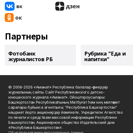
Партнеры
Фотобанк
Рубрика "Еда и
журналистов РБ
напитки"
© 2008-2026 «Аманат» Республика балалар-үҫмерҙәр
журналының сайты. Сайт Республиканского детско-
юношеского журнала «Аманат». Ойоштороусылары:
Башҡортостан Республикаһының Матбуғат һәм киң мәғлүмәт
саралары буйынса агентлығы; "Республика Башкортостан"
нәшриәт йорто акционерҙар йәмғиәте.. Учредители: Агентство
по печати и средствам массовой информации Республики
Башкортостан; Акционерное общество Издательский дом
«Республика Башкортостан».
Об использовании персональных данных