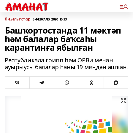
Яңылыҡтар
5 ФЕВРАЛЯ 2020, 15:13
Башҡортостанда 11 мәктәп
һәм балалар баҡсаһы
карантинға ябылған
Республикала грипп һәм ОРВи менән
ауырыусы балалар һаны 19 меңдән ашҡан.