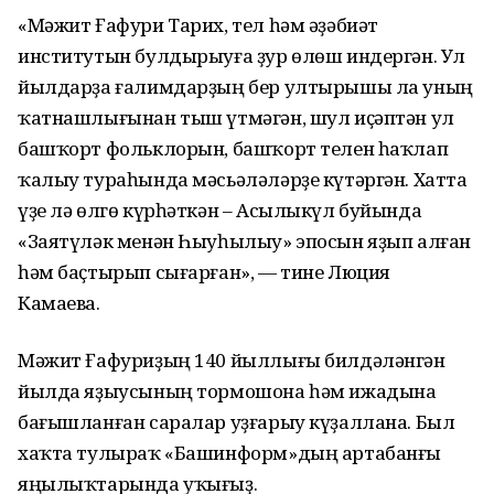
«Мәжит Ғафури Тарих, тел һәм әҙәбиәт
институтын булдырыуға ҙур өлөш индергән. Ул
йылдарҙа ғалимдарҙың бер ултырышы ла уның
ҡатнашлығынан тыш үтмәгән, шул иҫәптән ул
башҡорт фольклорын, башҡорт телен һаҡлап
ҡалыу тураһында мәсьәләләрҙе күтәргән. Хатта
үҙе лә өлгө күрһәткән – Асылыкүл буйында
«Заятүләк менән Һыуһылыу» эпосын яҙып алған
һәм баҫтырып сығарған», — тине Люция
Камаева.
Мәжит Ғафуриҙың 140 йыллығы билдәләнгән
йылда яҙыусының тормошона һәм ижадына
бағышланған саралар уҙғарыу күҙаллана. Был
хаҡта тулыраҡ «Башинформ»дың артабанғы
яңылыҡтарында уҡығыҙ.