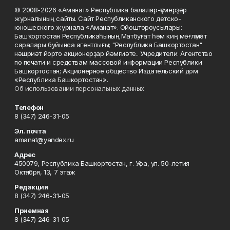
© 2008-2026 «Аманат» Республика балалар-үҫмерҙәр
журналының сайты. Сайт Республиканского детско-
юношеского журнала «Аманат». Ойоштороусылары:
Башҡортостан Республикаһының Матбуғат һәм киң мәғлүмәт
саралары буйынса агентлығы; "Республика Башкортостан"
нәшриәт йорто акционерҙар йәмғиәте.. Учредители: Агентство
по печати и средствам массовой информации Республики
Башкортостан; Акционерное общество Издательский дом
«Республика Башкортостан».
Об использовании персональных данных
Телефон
8 (347) 246-31-05
Эл. почта
amanat@yandex.ru
Адрес
450079, Республика Башкортостан, г. Уфа, ул. 50-летия
Октября, 13, 7 этаж
Редакция
8 (347) 246-31-05
Приемная
8 (347) 246-31-05