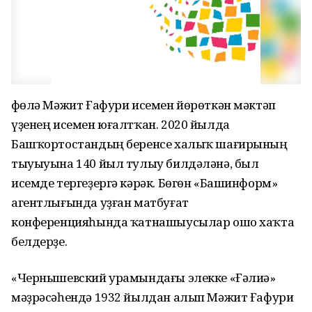
Өфөлә Мәжит Ғафури исемен йөрөткән мәктәп
үҙенең исемен юғалтҡан. 2020 йылда
Башҡортостандың беренсе халыҡ шағирының
тыуыуына 140 йыл тулыу билдәләнә, был
исемде тергеҙергә кәрәк. Бөгөн «Башинформ»
агентлығында уҙған матбуғат
конференцияһында ҡатнашыусылар ошо хаҡта
белдерҙе.
«Чернышевский урамындағы элекке «Ғәлиә»
мәҙрәсәһендә 1932 йылдан алып Мәжит Ғафури