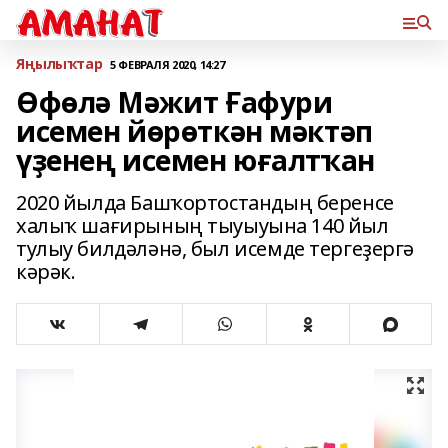
Яңылыҡтар
5 ФЕВРАЛЯ 2020, 14:27
Өфөлә Мәжит Ғафури
исемен йөрөткән мәктәп
үҙенең исемен юғалтҡан
2020 йылда Башҡортостандың беренсе
халыҡ шағирының тыуыуына 140 йыл
тулыу билдәләнә, был исемде тергеҙергә
кәрәк.