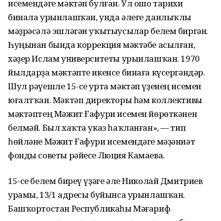
исемендәге мәктәп булған. Ул ошо тарихи
бинала урынлашҡан, унда әлеге данлыҡлы
мәҙрәсәлә эшләгән уҡытыусылар белем биргән.
Һуңынан бында коррекция мәктәбе асылған,
хәҙер Ислам университеты урынлашҡан. 1970
йылдарҙа мәктәпте икенсе бинаға күсергәндәр.
Шул рәүешле 15-се урта мәктәп үҙенең исемен
юғалтҡан. Мәктәп директоры һәм коллективы
мәктәптең Мәжит Ғафури исемен йөрөткәнен
белмәй. Был хаҡта указ һаҡланған», — тип
һөйләне Мәжит Ғафури исемендәге мәҙәниәт
фонды советы рәйесе Люция Камаева.
15-се белем биреү үҙәге әле Николай Дмитриев
урамы, 13/1 адресы буйынса урынлашҡан.
Башҡортостан Республикаһы Мәғариф