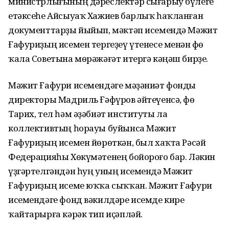
министрлығының дәреслектәр сығарыу бүлеге
етәксеһе Айсыуаҡ Хажиев барлыҡ һаҡланған
документтарҙы йыйып, мәктәп исемендә Мәжит
Ғафуриҙың исемен тергеҙеү үтенесе менән Өфө
ҡала Советына мөрәжәғәт итергә кәңәш бирҙе.
Мәжит Ғафури исемендәге мәҙәниәт фонды
директоры Мадриль Ғәфүров әйтеүенсә, Өфө
Тарих, тел һәм әҙәбиәт институты ла
коллективтың һорауы буйынса Мәжит
Ғафуриҙың исемен йөрөткән, был хаҡта Рәсәй
Федерацияһы Хөкүмәтенең бойороғо бар. Ләкин
үҙгәртелгәндән һуң уның исемендә Мәжит
Ғафуриҙың исеме юҡҡа сыҡҡан. Мәжит Ғафури
исемендәге фонд вәкилдәре исемде кире
ҡайтарырға кәрәк тип иҫәпләй.