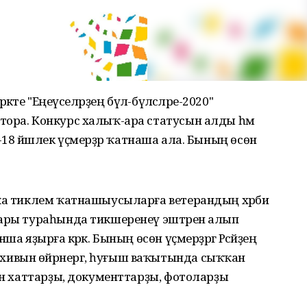
кәте "Еңеүселәрҙең бүлә-бүләсәләре-2020"
тора. Конкурс халыҡ-ара статусын алды һәм
е 11-18 йәшлек үҫмерҙәр ҡатнаша ала. Бының өсөн
тҡа тиклем ҡатнашыусыларға ветерандың хәрби
тары тураһында тикшеренеү эштәрен алып
а яҙырға кәрәк. Бының өсөн үҫмерҙәргә Рәсәйҙең
ивын өйрәнергә, һуғыш ваҡытында сыҡҡан
ған хаттарҙы, документтарҙы, фотоларҙы