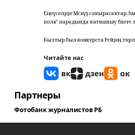
Еңеүселәрҙе Мәскәүҙә саҡырасаҡтар,
полк" парадында ҡатнашыу бәхете тәте
Былтыр был конкурста Рәсәйҙең төрлө
Читайте нас
Партнеры
Фотобанк журналистов РБ