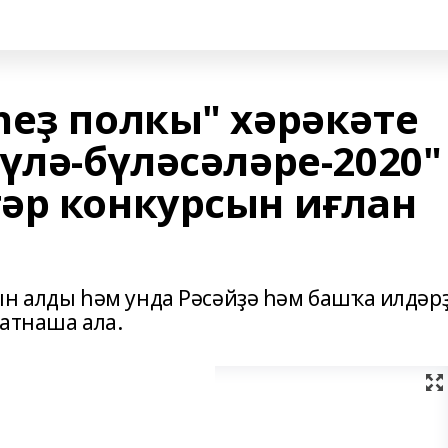
һеҙ полкы" хәрәкәте
үлә-бүләсәләре-2020"
әр конкурсын иғлан
ын алды һәм унда Рәсәйҙә һәм башҡа илдәр
ҡатнаша ала.