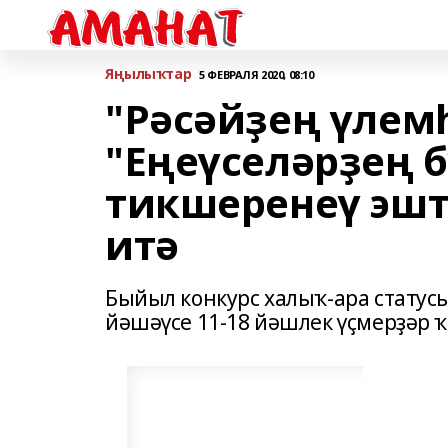
Яңылыҡтар
5 ФЕВРАЛЯ 2020, 08:10
"Рәсәйҙең үлем
"Еңеүселәрҙең б
тикшеренеү эшт
итә
Быйыл конкурс халыҡ-ара статус
йәшәүсе 11-18 йәшлек үҫмерҙәр 