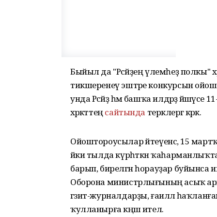
Быйыл да "Рәсәйҙең үлемһеҙ полкы" хәрә
тикшеренеү эштәре конкурсын ойош
унда Рәсәйҙә һәм башҡа илдәрҙә йәшәүс
хәрәкәттең
сайтында
теркәлергә кәрәк.
Ойоштороусылар әйтеүенсә, 15 мар
йәки тылда күрһәткән ҡаһарманлыҡ
барып, бирелгән һорауҙар буйынса инш
Оборона министрлығының асыҡ арх
гәзит-журналдарҙы, ғаиләлә һаҡлан
ҡулланырға кәңәш ителә.