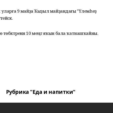
 һәм уларға 9 майҙа Ҡыҙыл майҙандағы "Үлемһеҙ
йәсәк.
 төбәктәренән 10 меңгә яҡын бала ҡатнашҡайны.
Рубрика "Еда и напитки"