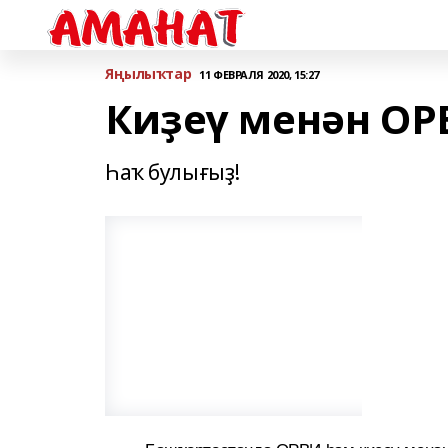
Яңылыҡтар
11 ФЕВРАЛЯ 2020, 15:27
Киҙеү менән ОР
Һаҡ булығыҙ!