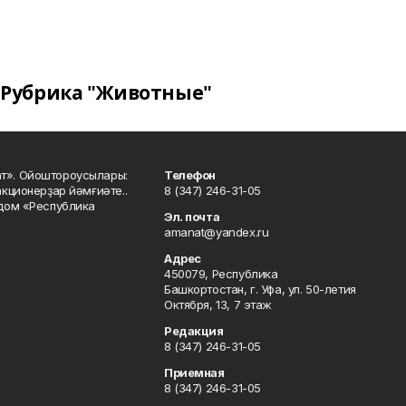
Рубрика "Животные"
ат». Ойоштороусылары:
Телефон
кционерҙар йәмғиәте..
8 (347) 246-31-05
 дом «Республика
Эл. почта
amanat@yandex.ru
Адрес
450079, Республика
Башкортостан, г. Уфа, ул. 50-летия
Октября, 13, 7 этаж
Редакция
8 (347) 246-31-05
Приемная
8 (347) 246-31-05