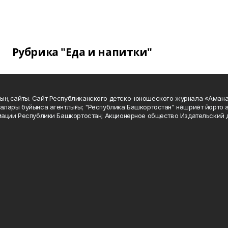
Рубрика "Еда и напитки"
ың сайты. Сайт Республиканского детско-юношеского журнала «Аман
алары буйынса агентлығы; "Республика Башкортостан" нәшриәт йорто а
мации Республики Башкортостан; Акционерное общество Издательский