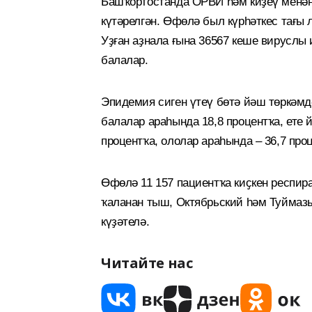
Башҡортостанда ОРВИ һәм киҙеү менән
күтәрелгән. Өфөлә был күрһәткес тағы л
Уҙған аҙнала ғына 36567 кеше вируслы
балалар.
Эпидемия сиген үтеү бөтә йәш төркәмд
балалар араһында 18,8 процентҡа, ете 
процентҡа, ололар араһында – 36,7 про
Өфөлә 11 157 пациентҡа киҫкен респир
ҡаланан тыш, Октябрьский һәм Туймазы
күҙәтелә.
Читайте нас