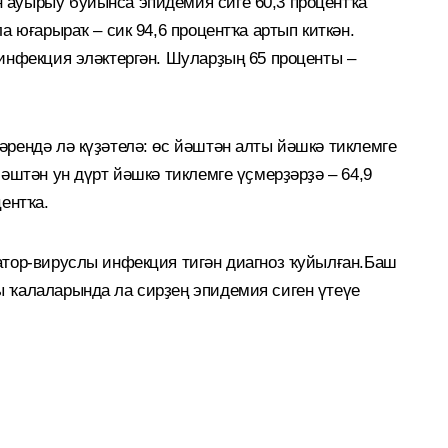
 ауырыу буйынса эпидемия сиге 60,3 процентҡа
а юғарыраҡ – сик 94,6 процентҡа артып киткән.
 инфекция эләктергән. Шуларҙың 65 проценты –
әрендә лә күҙәтелә: өс йәштән алты йәшкә тиклемге
йәштән ун дүрт йәшкә тиклемге үҫмерҙәрҙә – 64,9
центҡа.
атор-вируслы инфекция тигән диагноз ҡуйылған.Баш
 ҡалаларында ла сирҙең эпидемия сиген үтеүе