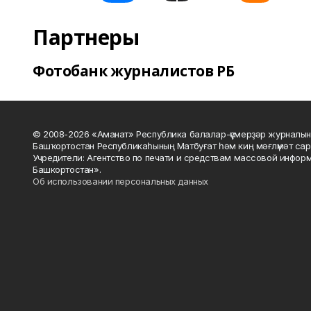
Партнеры
Фотобанк журналистов РБ
© 2008-2026 «Аманат» Республика балалар-үҫмерҙәр журналын
Башҡортостан Республикаһының Матбуғат һәм киң мәғлүмәт сар
Учредители: Агентство по печати и средствам массовой инфор
Башкортостан».
Об использовании персональных данных