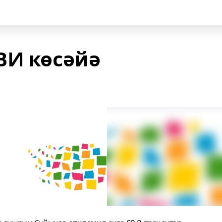
ВИ көсәйә