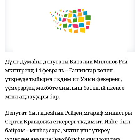
Дәүләт Думаһы депутаты Виталий Милонов Рәсәй
мәктәптәрендә 14 февраль – Ғашиҡтар көнөн
үткәреүҙе тыйырға тәҡдим итә. Уның фекеренсә,
үҫмерҙәрҙең мөхәббәте яңылыш бөтөнләй икенсе
мәғәнәлә аңлауҙары бар.
Депутат был идеяһын Рәсәйҙең мәғариф министры
Сергей Кравцовҡа еткерергә тәҡдим итә. Йәнәһе, был
байрам – мәғәнәһеҙ сара, мәктәптә уны үткәреү
үҫмерҙең аңында “мөхәббәткә һәм ғаилә ҡороуға