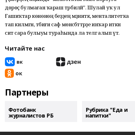
дөрөҫ булмаған ҡараш тәрбиәләй”. Шулай уҡ ул
Ғашиҡтар көнөнөң беҙҙең мәҙәниәткә, менталитетҡа
тап килмәгән, тәбиғи саф мөнәсәбәттәрҙе инҡар иткән
сит сара булыуы тураһында ла телгә алып үтә.
Читайте нас
Партнеры
Фотобанк
Рубрика "Еда и
журналистов РБ
напитки"