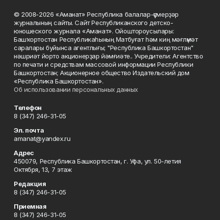
© 2008-2026 «Аманат» Республика балалар-үҫмерҙәр
журналының сайты. Сайт Республиканского детско-
юношеского журнала «Аманат». Ойоштороусылары:
Башҡортостан Республикаһының Матбуғат һәм киң мәғлүмәт
саралары буйынса агентлығы; "Республика Башкортостан"
нәшриәт йорто акционерҙар йәмғиәте.. Учредители: Агентство
по печати и средствам массовой информации Республики
Башкортостан; Акционерное общество Издательский дом
«Республика Башкортостан».
Об использовании персональных данных
Телефон
8 (347) 246-31-05
Эл. почта
amanat@yandex.ru
Адрес
450079, Республика Башкортостан, г. Уфа, ул. 50-летия
Октября, 13, 7 этаж
Редакция
8 (347) 246-31-05
Приемная
8 (347) 246-31-05