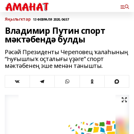
Яңылыҡтар
13 ФЕВРАЛЯ 2020, 06:57
Владимир Путин спорт
мәктәбендә булды
Рәсәй Президенты Череповец ҡалаһының
“Һуғышлыҡ оҫталығы үҙәге” спорт
мәктәбенең эше менән танышты.