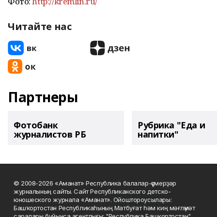
Фото:
http://kremlin.ru/
Читайте нас
Партнеры
Фотобанк
Рубрика "Еда и
журналистов РБ
напитки"
© 2008-2026 «Аманат» Республика балалар-үҫмерҙәр
журналының сайты. Сайт Республиканского детско-
юношеского журнала «Аманат». Ойоштороусылары:
Башҡортостан Республикаһының Матбуғат һәм киң мәғлүмәт
саралары буйынса агентлығы; "Республика Башкортостан"