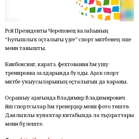
Рәсәй Президенты Череповец ҡалаһының
“Һуғышлыҡ оҫталығы үҙәге” спорт мәктәбенең эше
менән танышты.
Кикбоксинг, каратэ, фехтования һәм ушу
тренировка залдарында булды. Аҙаҡ спорт
мәктәбе уҡыусыларының оҫталығын да ҡараны.
Осрашыу аҙағында Владимир Владимирович
йәш спортсылар һәм тренерҙар менән фото төштө.
Данлыҡлы ҡунаҡтар китабында ла тәьҫораттары
менән бүлеште.