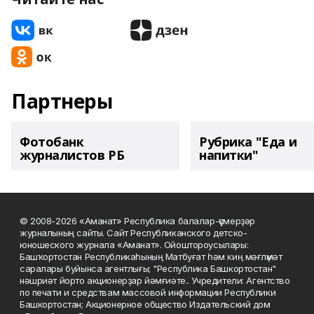
Партнеры
Фотобанк
Рубрика "Еда и
журналистов РБ
напитки"
© 2008-2026 «Аманат» Республика балалар-үҫмерҙәр
журналының сайты. Сайт Республиканского детско-
юношеского журнала «Аманат». Ойоштороусылары:
Башҡортостан Республикаһының Матбуғат һәм киң мәғлүмәт
саралары буйынса агентлығы; "Республика Башкортостан"
нәшриәт йорто акционерҙар йәмғиәте.. Учредители: Агентство
по печати и средствам массовой информации Республики
Башкортостан; Акционерное общество Издательский дом