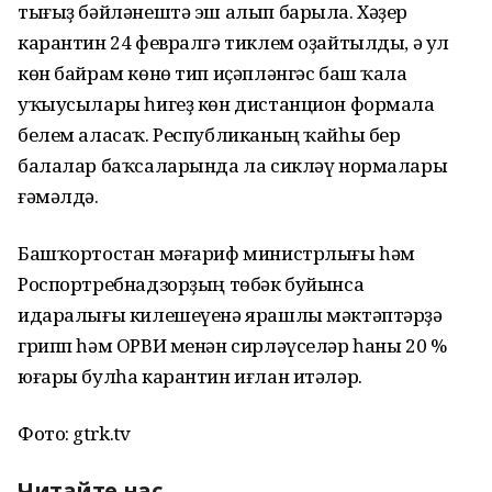
тығыҙ бәйләнештә эш алып барыла. Хәҙер
карантин 24 февралгә тиклем оҙайтылды, ә ул
көн байрам көнө тип иҫәпләнгәс баш ҡала
уҡыусылары һигеҙ көн дистанцион формала
белем аласаҡ. Республиканың ҡайһы бер
балалар баҡсаларында ла сикләү нормалары
ғәмәлдә.
Башҡортостан мәғариф министрлығы һәм
Роспортребнадзорҙың төбәк буйынса
идаралығы килешеүенә ярашлы мәктәптәрҙә
грипп һәм ОРВИ менән сирләүселәр һаны 20 %
юғары булһа карантин иғлан итәләр.
Фото: gtrk.tv
Читайте нас