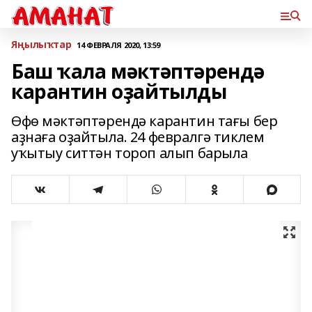
Яңылыҡтар
14 ФЕВРАЛЯ 2020, 13:59
Баш ҡала мәктәптәрендә
карантин оҙайтылды
Өфө мәктәптәрендә карантин тағы бер
аҙнаға оҙайтыла. 24 февралгә тиклем
уҡытыу ситтән тороп алып барыла