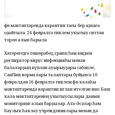
Өфө мәктәптәрендә карантин тағы бер аҙнаға
оҙайтыла. 24 февралгә тиклем уҡытыу ситтән
тороп алып барыла
Хәтерегеҙгә төшөрәбеҙ, грипп һәм киҫкен
респиратор вирус инфекцияһы менән
балаларҙың күпләп ауырыуҙары сәбәпле,
СанПин нормалары талаптары буйынса 10
февралдән 16 февралгә тиклем Өфө ҡалаһы
мәктәптәрендә карантин иғлан ителгән ине. Баш
ҡала мәктәптәренең уҡытыусылары даими
мониторинг алып барҙылар. Ата-Әсәләр һәм
һаулыҡ һаҡлау учреждениялары менән дә