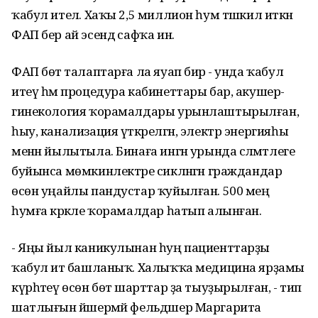
ҡабул ителә. Хаҡы 2,5 миллион һум тәшкил иткән
ФАП бер ай эсендә сафҡа инә.
ФАП бөтә талаптарға ла яуап бирә - унда ҡабул
итеү һәм процедура кабинеттары бар, акушер-
гинекология ҡорамалдары урынлаштырылған,
һыу, канализация үткәрелгән, электр энергияһы
менән йылытыла. Бинаға ингән урында сәләмәтлеге
буйынса мөмкинлектәре сикләнгән граждандар
өсөн уңайлы пандустар ҡуйылған. 500 мең
һумға кәрәкле ҡорамалдар һатып алынған.
- Яңы йыл каникулынан һуң пациенттарҙы
ҡабул итә башланыҡ. Халыҡҡа медицина ярҙамы
күрһәтеү өсөн бөтә шарттар ҙа тыуҙырылған, - тип
шатлығын йәшермәй фельдшер Маргарита