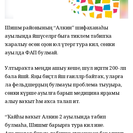
Шишмә районының “Алкин” шифаханаһы
ауылында йәшәүселәргә быға тиклем табипҡа
ҡаралыу өсөн оҙон юл үтергә тура килә, сөнки
ауылда ФАП булмай.
Ултыраҡта меңдән ашыу кеше, шул иҫәптән 200-ләп
бала йәшәй. Яңы биҫтәлә йәш ғаиләләр байтаҡ, уларға
ла фельдшерҙың булмауы проблема тыуҙыра,
сөнки күрше ауылға барып медицина ярҙамы
алыу ваҡыт һәм аҡса талап итә.
“Ҡайһы ваҡыт Алкин-2 ауылында табип
булмаһа, Шишмәгә барырға тура килә ине.