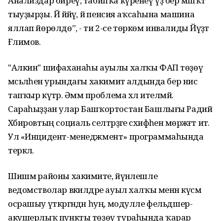
Анализдар биреү, табипҡа күренеү үҙ бер мәшәҡәт
тыуҙырҙы. Йә йәйәү, йә пенсия аҡсаһына машина
яллап йөрөлдө”, - ти 2-се төркөм инвалиды Йәүҙәт
Ғәлимов.
"Алкин" шифаханаһы ауылы халҡы ФАП төҙөү
мәсьәләһен урындағы хакимиәт алдында бер нисә
тапҡыр күтәрә. Әммә проблема хәл ителмәй.
Сараһыҙҙан улар Башҡортостан Башлығы Радий
Хәбировтың социаль селтәрҙәге сәхифәһенә мөрәжәғәт итә.
Ул «Инцидент-менеджмент» программаһында
теркәлә.
Шишмә районы хакимиәте, йүнәлешле
ведомстволар вәкилдәре ауыл халҡы менән күсмә
осрашыу үткәргәндән һуң, модулле фельдшер-
акушерлыҡ пункты төҙөү тураһында ҡарар