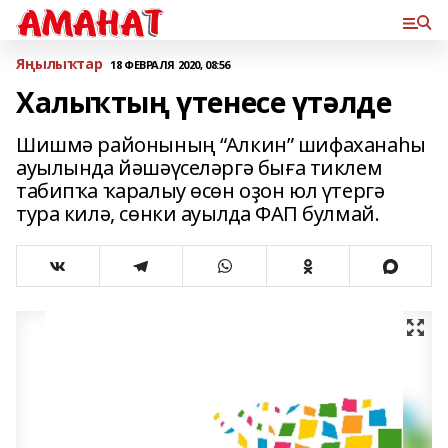
Яңылыҡтар
18 ФЕВРАЛЯ 2020, 08:56
Халыҡтың үтенесе үтәлде
Шишмә районының “Алкин” шифаханаһы
ауылында йәшәүселәргә быға тиклем
табипҡа ҡаралыу өсөн оҙон юл үтергә
тура килә, сөнки ауылда ФАП булмай.