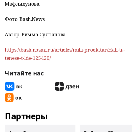
Мөфлихунова.
Фото: Ваsh.News
Автор: Римма Султанова
https://bash.rbsmi.ru/articles/milli-proekttar/Hali-ti--
tenese-t-lde-125420/
Читайте нас
Партнеры