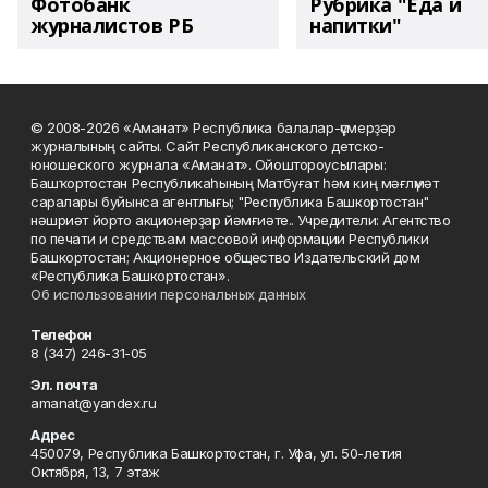
Фотобанк
Рубрика "Еда и
журналистов РБ
напитки"
© 2008-2026 «Аманат» Республика балалар-үҫмерҙәр
журналының сайты. Сайт Республиканского детско-
юношеского журнала «Аманат». Ойоштороусылары:
Башҡортостан Республикаһының Матбуғат һәм киң мәғлүмәт
саралары буйынса агентлығы; "Республика Башкортостан"
нәшриәт йорто акционерҙар йәмғиәте.. Учредители: Агентство
по печати и средствам массовой информации Республики
Башкортостан; Акционерное общество Издательский дом
«Республика Башкортостан».
Об использовании персональных данных
Телефон
8 (347) 246-31-05
Эл. почта
amanat@yandex.ru
Адрес
450079, Республика Башкортостан, г. Уфа, ул. 50-летия
Октября, 13, 7 этаж