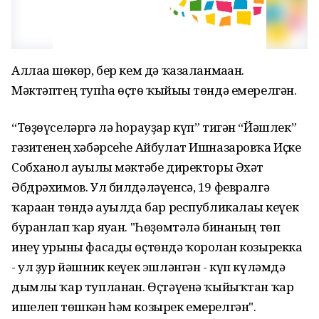
Аллаға шөкөр, бер кем дә ҡазаланмаған.
Мәктәптең тупһа өҫтө ҡыйығы төндә емерелгән.
“Төҙөүселәргә лә һорауҙар күп” тигән “Йәшлек”
гәзитенең хәбәрсеһе Айбулат Ишназаровҡа Иҫке
Собханғол ауылы мәктәбе директоры Әхәт
Әбдрәхимов. Ул билдәләүенсә, 19 февралгә
ҡараған төндә ауылда бар республикалағы кеүек
буранлап ҡар яуған. "Һөҙөмтәлә бинаның төп
инеү урыны фасады өҫтөндә ҡоролған козырекка
- ул ҙур йәшник кеүек эшләнгән - күп күләмдә
дымлы ҡар тупланған. Өҫтәүенә ҡыйыҡтан ҡар
ишелеп төшкән һәм козырек емерелгән".