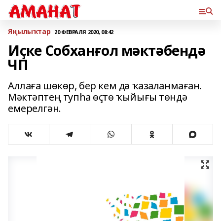
Яңылыҡтар
20 ФЕВРАЛЯ 2020, 08:42
Иҫке Собханғол мәктәбендә
ЧП
Аллаға шөкөр, бер кем дә ҡазаланмаған.
Мәктәптең тупһа өҫтө ҡыйығы төндә
емерелгән.