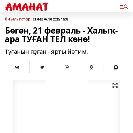
Яңылыҡтар
21 ФЕВРАЛЯ 2020, 10:38
Бөгөн, 21 февраль - Халыҡ-
ара ТУҒАН ТЕЛ көнө!
Туғанын яҙған - ярты йәтим,