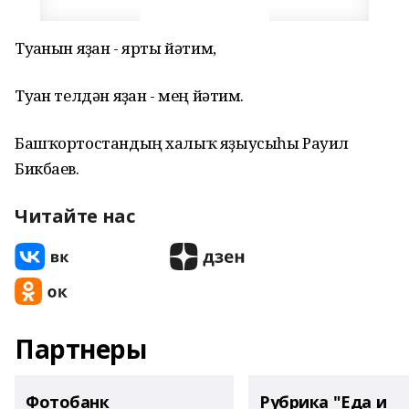
Туғанын яҙған - ярты йәтим,
Туған телдән яҙған - мең йәтим.
Башҡортостандың халыҡ яҙыусыһы Рауил
Бикбаев.
Читайте нас
Партнеры
Фотобанк
Рубрика "Еда и