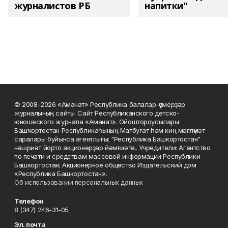
журналистов РБ
напитки"
© 2008-2026 «Аманат» Республика балалар-үҫмерҙәр
журналының сайты. Сайт Республиканского детско-
юношеского журнала «Аманат». Ойоштороусылары:
Башҡортостан Республикаһының Матбуғат һәм киң мәғлүмәт
саралары буйынса агентлығы; "Республика Башкортостан"
нәшриәт йорто акционерҙар йәмғиәте.. Учредители: Агентство
по печати и средствам массовой информации Республики
Башкортостан; Акционерное общество Издательский дом
«Республика Башкортостан».
Об использовании персональных данных
Телефон
8 (347) 246-31-05
Эл. почта