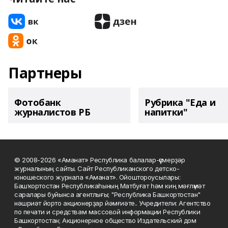
Партнеры
Фотобанк
Рубрика "Еда и
журналистов РБ
напитки"
© 2008-2026 «Аманат» Республика балалар-үҫмерҙәр
журналының сайты. Сайт Республиканского детско-
юношеского журнала «Аманат». Ойоштороусылары:
Башҡортостан Республикаһының Матбуғат һәм киң мәғлүмәт
саралары буйынса агентлығы; "Республика Башкортостан"
нәшриәт йорто акционерҙар йәмғиәте.. Учредители: Агентство
по печати и средствам массовой информации Республики
Башкортостан; Акционерное общество Издательский дом