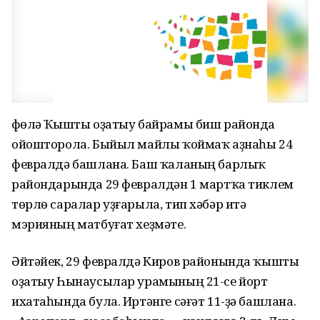
Өфөлә Ҡышты оҙатыу байрамы биш районда
ойошторола. Быйыл майлы ҡоймаҡ аҙнаһы 24
февралдә башлана. Баш ҡаланың барлыҡ
райондарында 29 февралдән 1 мартҡа тиклем
төрлө саралар уҙғарыла, тип хәбәр итә
мэрияның матбуғат хеҙмәте.
Әйтәйек, 29 февралдә Киров районында ҡышты
оҙатыу Һынаусылар урамының 21-се йорт
ихатаһында була. Иртәнге сәғәт 11-ҙә башлана.