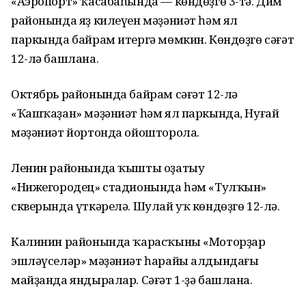
«Аэропорт» ҡасабаһында — көндөҙгө 3-тә. Дим
районында яҙ килеүен мәҙәниәт һәм ял
паркында байрам итергә мөмкин. Көндөҙгө сәғәт
12-лә башлана.
Октябрь районында байрам сәғәт 12-лә
«Ҡашҡаҙан» мәҙәниәт һәм ял паркында, Нуғай
мәҙәниәт йортонда ойошторола.
Ленин районында ҡышты оҙатыу
«Нижегородец» стадионында һәм «Тулҡын»
скверында үткәрелә. Шулай уҡ көндөҙгө 12-лә.
Калинин районында ҡарасҡыны «Моторҙар
эшләүселәр» мәҙәниәт һарайы алдындағы
майҙанда яндыралар. Сәғәт 1-ҙә башлана.