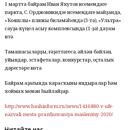
1 мартта байрам Иван Яҡутов исемендәге
паркта, С. Орджоникидзе исемендәге майҙанда,
«Ҡояшлы» пляжы биләмәһендә (3-тә), «Ультра»
сауҙа-күңел асыу комплексында (1-ҙә) дауам
итә.
Тамашасыларҙы, ғәҙәттәгесә, әйлән-бәйлән,
уйындар, эстафеталар, конкурстар, оҫталыҡ
дәрестәре көтә.
Байрам аҙағында ҡарасҡыны яндыралар һәм
ҡоймаҡ менән һыйлайҙар.
http://www.bashinform.ru/news/1416880-v-ufe-
nazvali-mesta-prazdnovaniya-maslenitsy-2020/
Читайте нас