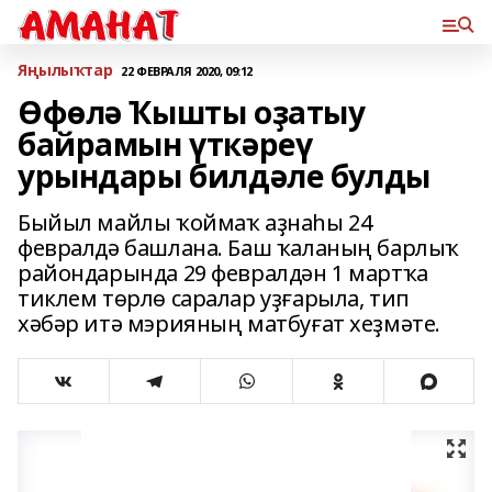
Яңылыҡтар
22 ФЕВРАЛЯ 2020, 09:12
Өфөлә Ҡышты оҙатыу
байрамын үткәреү
урындары билдәле булды
Быйыл майлы ҡоймаҡ аҙнаһы 24
февралдә башлана. Баш ҡаланың барлыҡ
райондарында 29 февралдән 1 мартҡа
тиклем төрлө саралар уҙғарыла, тип
хәбәр итә мэрияның матбуғат хеҙмәте.