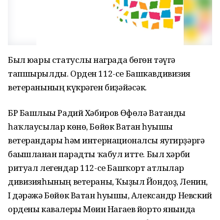
Был юғары статуслы награда бөгөн тәүгә
тапшырылды. Орден 112-се Башкавдивизия
ветеранының күкрәген биҙәйәсәк.
БР Башлығы Радий Хәбиров Өфөлә Ватанды
һаҡлаусылар көнө, Бөйөк Ватан һуғышы
ветерандары һәм интернационалсы яугирҙәргә
бағышланған парадты ҡабул итте. Был хәрби
ритуал легендар 112-се Башҡорт атлылар
дивизияһының ветераны, Ҡыҙыл Йондоҙ, Ленин,
I дәрәжә Бөйөк Ватан һуғышы, Александр Невский
ордены кавалеры Мөғин Нагаев йорто янында