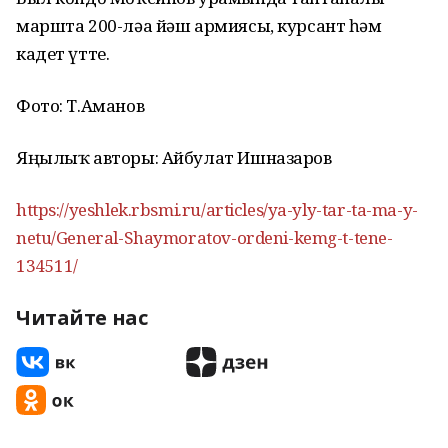
маршта 200-ләа йәш армиясы, курсант һәм
кадет үтте.
Фото: Т.Аманов
Яңылыҡ авторы: Айбулат Ишназаров
https://yeshlek.rbsmi.ru/articles/ya-yly-tar-ta-ma-y-
netu/General-Shaymoratov-ordeni-kemg-t-tene-
134511/
Читайте нас