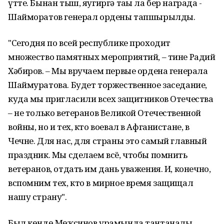
үтте. Бынан тыш, яугиргә тағы ла бер награда -
Шайморатов генерал ордены тапшырылды.
"Сегодня по всей республике проходит
множество памятных мероприятий, – тине Радий
Хәбиров. – Мы вручаем первые ордена генерала
Шаймуратова. Будет торжественное заседание,
куда мы пригласили всех защитников Отечества
– не только ветеранов Великой Отечественной
войны, но и тех, кто воевал в Афганистане, в
Чечне. Для нас, для страны это самый главный
праздник. Мы сделаем всё, чтобы помнить
ветеранов, отдать им дань уважения. И, конечно,
вспомним тех, кто в мирное время защищал
нашу страну".
Был көндө Мөҡсинов урамында тантаналы