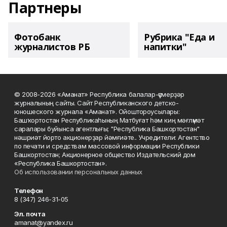
Партнеры
Фотобанк
Рубрика "Еда и
журналистов РБ
напитки"
© 2008-2026 «Аманат» Республика балалар-үҫмерҙәр
журналының сайты. Сайт Республиканского детско-
юношеского журнала «Аманат». Ойоштороусылары:
Башҡортостан Республикаһының Матбуғат һәм киң мәғлүмәт
саралары буйынса агентлығы; "Республика Башкортостан"
нәшриәт йорто акционерҙар йәмғиәте.. Учредители: Агентство
по печати и средствам массовой информации Республики
Башкортостан; Акционерное общество Издательский дом
«Республика Башкортостан».
Об использовании персональных данных
Телефон
8 (347) 246-31-05
Эл. почта
amanat@yandex.ru