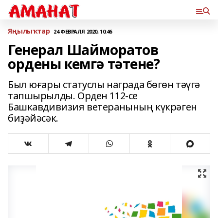
Яңылыҡтар
24 ФЕВРАЛЯ 2020, 10:46
Генерал Шайморатов
ордены кемгә тәтене?
Был юғары статуслы награда бөгөн тәүгә
тапшырылды. Орден 112-се
Башкавдивизия ветеранының күкрәген
биҙәйәсәк.