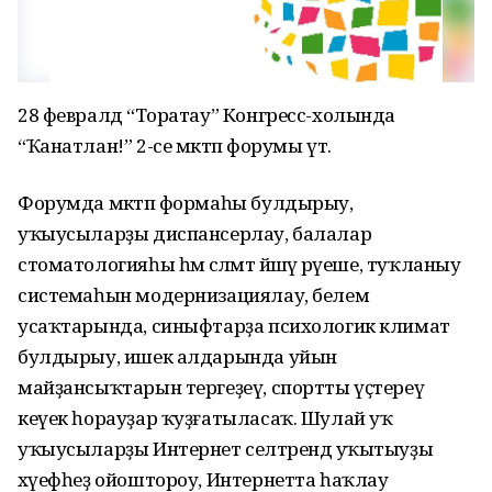
28 февралдә “Торатау” Конгресс-холында
“Ҡанатлан!” 2-се мәктәп форумы үтә.
Форумда мәктәп формаһы булдырыу,
уҡыусыларҙы диспансерлау, балалар
стоматологияһы һәм сәләмәт йәшәү рәүеше, туҡланыу
системаһын модернизациялау, белем
усаҡтарында, синыфтарҙа психологик климат
булдырыу, ишек алдарында уйын
майҙансыҡтарын тергеҙеү, спортты үҫтереү
кеүек һорауҙар ҡуҙғатыласаҡ. Шулай уҡ
уҡыусыларҙы Интернет селтәрендә уҡытыуҙы
хәүефһеҙ ойоштороу, Интернетта һаҡлау