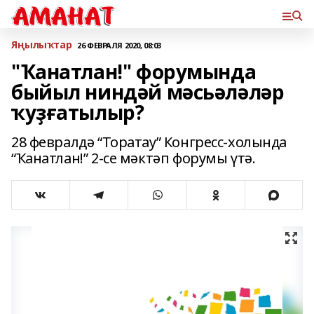
Яңылыҡтар
26 ФЕВРАЛЯ 2020, 08:03
"Ҡанатлан!" форумында
быйыл ниндәй мәсьәләләр
ҡуҙғатылыр?
28 февралдә “Торатау” Конгресс-холында
“Ҡанатлан!” 2-се мәктәп форумы үтә.