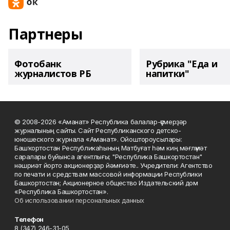
Партнеры
Фотобанк
Рубрика "Еда и
журналистов РБ
напитки"
© 2008-2026 «Аманат» Республика балалар-үҫмерҙәр
журналының сайты. Сайт Республиканского детско-
юношеского журнала «Аманат». Ойоштороусылары:
Башҡортостан Республикаһының Матбуғат һәм киң мәғлүмәт
саралары буйынса агентлығы; "Республика Башкортостан"
нәшриәт йорто акционерҙар йәмғиәте.. Учредители: Агентство
по печати и средствам массовой информации Республики
Башкортостан; Акционерное общество Издательский дом
«Республика Башкортостан».
Об использовании персональных данных
Телефон
8 (347) 246-31-05