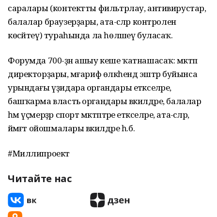
саралары (контектты фильтрлау, антивирустар,
балалар браузерҙары, ата-әсәләр контролен
көсәйтеү) тураһында ла һөләшеү буласаҡ.
Форумда 700-ҙән ашыу кеше ҡатнашасаҡ: мәктәп
директорҙары, мәғариф өлкәһендә эштәр буйынса
урындағы үҙидара органдары етәкселәре,
башҡарма власть органдары вәкилдәре, балалар
һәм үҫмерҙәр спорт мәктәптәре етәкселәре, ата-әсәләр,
йәмәғәт ойошмалары вәкилдәре һ.б.
#Миллипроект
Читайте нас