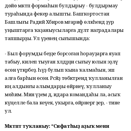
дөйө мәктәп формаһын булдырыу - булдырмау
тураһында фекер алышты. Башҡортостан
Башлығы Радий Хәбиров мәғариф өлкәһендә ҙур
уңыштарға ҡаҙаныусыларға дәүләт наградалары
тапшырҙы. Ул үҙенең сығышында:
- Был форумды беҙҙе борсоған һорауҙарға яуап
табыу, килеп тыуған хәлдәрҙән сығыу юлын эҙләү
өсөн үткәрәбеҙ. Һүҙ булып ҡына ҡалмаһын, эш
алға барһын өсөн. Рәсәйҙ төбәктәрендә ҡулланылған
иң алдынғы алымдарҙы өйрәнеү, ҡулланыу
мөһим. Мин үҙем дә, идара командаһы ла, асыҡ
күңелле бала кеүек, уҡырға, өйрәнергә әҙер, - тине
ул.
Мәктәптә туҡланыу: “Сифатһыҙ аҙыҡ менән