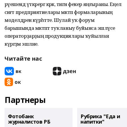
рәүешендә үткәрергә кәрәк, тигән фекер яңғыраны. Еңел
сәнәғәт предприятиелары мәктәп формаларының
моделдәрен күрһәтте. Шулай уҡ форум
барышында мәктәптә туҡланыу буйынса эшләүсе
операторҙарҙың продукциялары ҡуйылған
күргәҙмә эшләне.
Читайте нас
Партнеры
Фотобанк
Рубрика "Еда и
журналистов РБ
напитки"