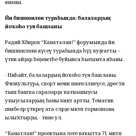
янаны.
Йәнә бишкөнлөк тураһында: балаларҙың
йоҡоһо туя башланы
Радий Хәбиров “Ҡанаталан!” форумында йәнә
бишкөнлөккә күсеү тураһында һүҙ ҡуҙғатты –
үткән айҙар һөҙөмтәһе буйынса һығымта яһаны.
- Ниһайәт, балаларҙың йоҡоһо туя башланы.
Физкультура, спорт менән шөғөлләнеүсе, дәрестән
тыш башҡа сараларҙа ҡатнашыусы
уҡыусыларҙың һаны кинәт артты. Тематик
шәмбеләр үткәреү ата-әсәләрҙе мәктәп тормошона
ылыҡтырҙы, - тине ул.
“Ҡанатлан!” проектына әлеге ваҡытта 71 мәктәп