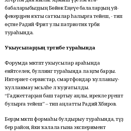
бабаларыбыҙҙың Бөйөк Еңеүе балаларҙың уй-
фекерҙәренә яҡты сатҡылар һалырға тейеш, - тип
өҫтәне Радий Фәрит улы патриотик тәрбиә
тураһында.
Уҡыусыларҙың тәртибе тураһында
Форумда мәктәптә уҡыусылар араһында
енәйәтселек, буллинг тураһында ла әңгәмә барҙы.
Интернет-сервистар, смартфондар ҡулланыу-
ҡулланмау мәсьәләһе лә ҡуҙғатылды.
“Гаджеттарҙан баш тартыу аңлы, ирекле рәүештә
булырға тейеш” – тип аңлатты Радий Хәбиров.
Берҙәм мәктәп формаһы булдырыу тураһында, тәүҙә
бер район, йәки ҡалала ғына эксперимент