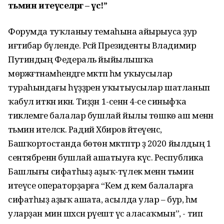
тәьмин итеүселәргә – үс!”
Форумда туҡланыу темаһына айырыуса ҙур
иғтибар бүленде. Рәсәй Президенты Владимир
Путиндың Федераль йыйылышҡа
мөрәжәғәтнамәһендәге мәктәп һәм уҡыусылар
тураһындағы һүҙҙәрен уҡытыусылар шатланып
ҡабул иткән икән. Тиҙҙән 1-сенән 4-се синыфҡа
тиклемге балалар бушлай йылы төшкө аш менән
тәьмин ителәсәк. Радий Хәбиров әйтеүенсә,
Башҡортостанда бөтөн мәктәптәр ҙә 2020 йылдың 1
сентябренән бушлай ашатыуға күсә. Республика
Башлығы сифатһыҙ аҙыҡ-түлек менән тәьмин
итеүсе операторҙарға “Кем дә кем балаларға
сифатһыҙ аҙыҡ ашата, асылда улар – бур, һәм
уларҙан мин шәхсән рәүештә үс аласаҡмын”, - тип