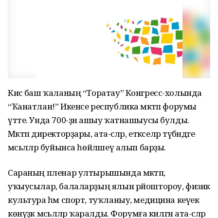
Кисә баш ҡаланың “Торатау” Конгресс-холында
“Ҡанатлан!” Икенсе республика мәктәп форумы
үтте. Унда 700-ҙән ашыу ҡатнашыусы булды.
Мәктәп директорҙары, ата-әсәләр, етәкселәр түбәндәге
мәсьәләлр буйынса һөйләшеү алып барҙы.
Сараның пленар ултырышында мәктәп,
уҡыусылар, балаларҙың ялын рйоштороу, физик
культура һәм спорт, туҡланыу, медицина кеүек
көнүҙәк мәсьәләләр ҡаралды. Форумға килгән ата-әсәләр