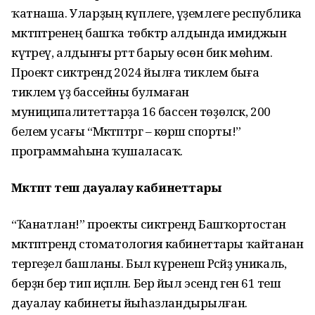
ҡатнаша. Уларҙың күплеге, әүҙемлеге республика
мәктәптәренең башҡа төбәктәр алдында имиджын
күтәреү, алдынғы рәттә барыу өсөн бик мөһим.
Проект сиктәрендә 2024 йылға тиклем быға
тиклем үҙ бассейны булмаған
муниципалитеттарҙа 16 бассен төҙөләсәк, 200
белем усағы “Мәктәптәргә – көрәш спорты!”
программаһына ҡушаласаҡ.
Мәктәптә теш дауалау кабинеттары
“Ҡанатлан!” проекты сиктәрендә Башҡортостан
мәктәптәрендә стоматология кабинеттары ҡайтанан
тергеҙелә башланы. Был күренеш Рәсәйҙә уникаль,
берҙән бер тип иҫәпләнә. Бер йыл эсендә генә 61 теш
дауалау кабинеты йыһазландырылған.