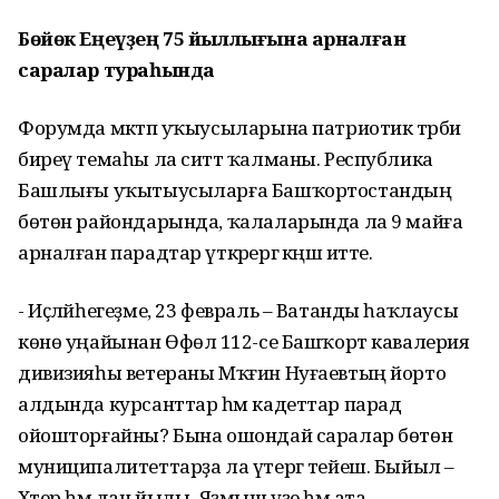
Бөйөк Еңеүҙең 75 йыллығына арналған
саралар тураһында
Форумда мәктәп уҡыусыларына патриотик тәрбиә
биреү темаһы ла ситтә ҡалманы. Республика
Башлығы уҡытыусыларға Башҡортостандың
бөтөн райондарында, ҡалаларында ла 9 майға
арналған парадтар үткәрергә кәңәш итте.
- Иҫләйһегеҙме, 23 февраль – Ватанды һаҡлаусы
көнө уңайынан Өфөлә 112-се Башҡорт кавалерия
дивизияһы ветераны Мҡғин Нуғаевтың йорто
алдында курсанттар һәм кадеттар парад
ойошторғайны? Бына ошондай саралар бөтөн
муниципалитеттарҙа ла үтергә тейеш. Быйыл –
Хәтер һәм дан йылы. Яҙмыш үҙе һәм ата-