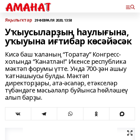
Яңылыҡтар
29 ФЕВРАЛЯ 2020, 13:58
Уҡыусыларҙың һаулығына,
уҡыуына иғтибар көсәйәсәк
Кисә баш ҡаланың “Торатау” Конгресс-
холында “Ҡанатлан!” Икенсе республика
мәктәп форумы үтте. Унда 700-ҙән ашыу
ҡатнашыусы булды. Мәктәп
директорҙары, ата-әсәләр, етәкселәр
түбәндәге мәсьәләлр буйынса һөйләшеү
алып барҙы.