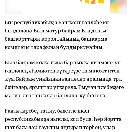
Бөгөн республикабыҙҙа Башҡорт ғаиләһе көнө
билдәләнә. Был матур байрам Бөтә донъя
башҡорттары ҡоролтайының башҡарма
комитеты тарафынан булдырылғайны.
Был байрам юҡҡа ғына барлыҡҡа килмәне, ул
ғаиләнең әһәмиәтен күтәреүҙе төп маҡсат итеп
ҡуя. Байрам уңайынан ғаиләләр араһында төрлө
бәйгеләр, ярыштар үткәрелә. Тыуған илебеҙҙәге
матур, өлгөлө ғаиләләр барлана, күрһәтелә.
Ғаиләләребеҙ татыу, бәхетле икән,
республикабыҙ ҙа ныҡлы, көслө була. Һәр йортта
шат балалар тауышы яңғырап торһон, улар