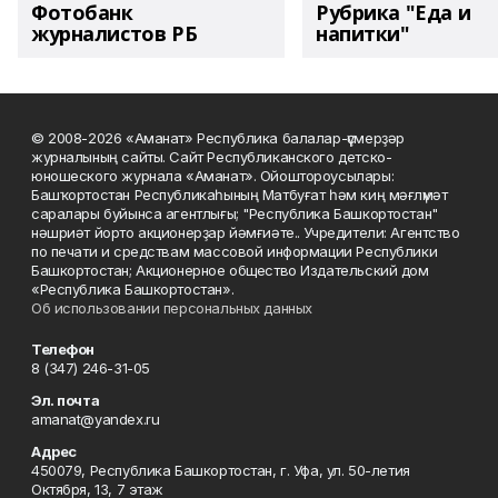
Фотобанк
Рубрика "Еда и
журналистов РБ
напитки"
© 2008-2026 «Аманат» Республика балалар-үҫмерҙәр
журналының сайты. Сайт Республиканского детско-
юношеского журнала «Аманат». Ойоштороусылары:
Башҡортостан Республикаһының Матбуғат һәм киң мәғлүмәт
саралары буйынса агентлығы; "Республика Башкортостан"
нәшриәт йорто акционерҙар йәмғиәте.. Учредители: Агентство
по печати и средствам массовой информации Республики
Башкортостан; Акционерное общество Издательский дом
«Республика Башкортостан».
Об использовании персональных данных
Телефон
8 (347) 246-31-05
Эл. почта
amanat@yandex.ru
Адрес
450079, Республика Башкортостан, г. Уфа, ул. 50-летия
Октября, 13, 7 этаж