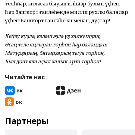
телһөйәр, киләсәк быуын илһөйәр булып үҫһен.
Һәр башҡорт ғаиләһендә милли рухлы балалар
үҫһен!Башҡорт ғаиләһе көнө менән, дуҫтар!
Кейәү күҙлә, кәләш эҙлә үҙ халҡыңдан,
Әсәң теле яңғырап торһон һәр балаңдан!
Матурҙарың, батырҙарың тыуа торһон,
Был донъяла аҫыл халыҡ арта торһон!
Читайте нас
Партнеры