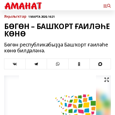
Яңылыҡтар
1 МАРТА 2020, 16:21
БӨГӨН – БАШҠОРТ ҒАИЛӘҺЕ
КӨНӨ
Бөгөн республикабыҙҙа Башҡорт ғаиләһе
көнө билдәләнә.