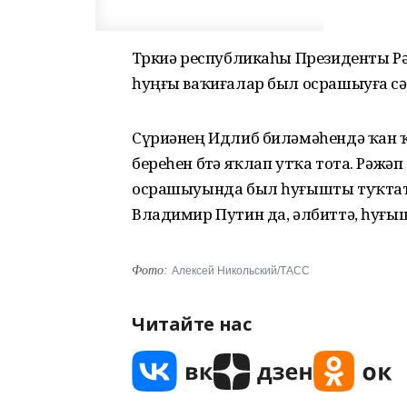
Төркиә республикаһы Президенты Рә
һуңғы ваҡиғалар был осрашыуға сәб
Сүриәнең Идлиб биләмәһендә ҡан ҡо
береһен бөтә яҡлап утҡа тота. Рәж
осрашыуында был һуғышты туҡтатыу
Владимир Путин да, әлбиттә, һуғыш
Фото:
Алексей Никольский/ТАСС
Читайте нас