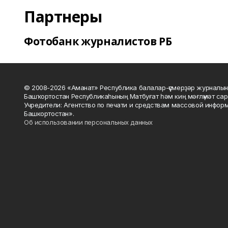
Партнеры
Фотобанк журналистов РБ
© 2008-2026 «Аманат» Республика балалар-үҫмерҙәр журналын
Башҡортостан Республикаһының Матбуғат һәм киң мәғлүмәт сар
Учредители: Агентство по печати и средствам массовой инфор
Башкортостан».
Об использовании персональных данных