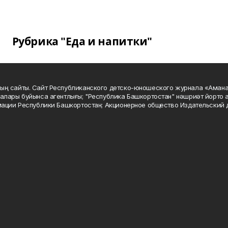
Рубрика "Еда и напитки"
ың сайты. Сайт Республиканского детско-юношеского журнала «Аман
алары буйынса агентлығы; "Республика Башкортостан" нәшриәт йорто а
мации Республики Башкортостан; Акционерное общество Издательский