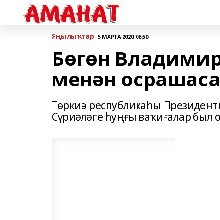
Яңылыҡтар
5 МАРТА 2020, 06:50
Бөгөн Владимир
менән осрашас
Төркиә республикаһы Президенты
Сүриәләге һуңғы ваҡиғалар был о