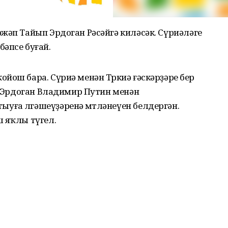
жәп Тайып Эрдоган Рәсәйгә киләсәк. Сүриәләге
әпсе буғай.
йош бара. Сүриә менән Төркиә ғәскәрҙәре бер
әп Эрдоган Владимир Путин менән
ға өлгәшеүҙәренә өмөтләнеүен белдергән.
 яҡлы түгел.