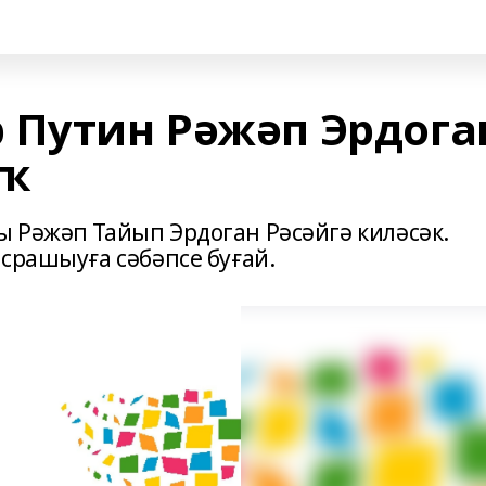
 Путин Рәжәп Эрдога
аҡ
 Рәжәп Тайып Эрдоган Рәсәйгә киләсәк.
срашыуға сәбәпсе буғай.