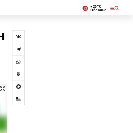
+26 °С
Облачно
н