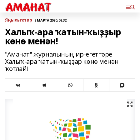
Яңылыҡтар
8 МАРТА 2020, 08:32
Халыҡ-ара ҡатын-ҡыҙҙыр
көнө менән!
"Аманат" журналының ир-егеттәре
Халыҡ-ара ҡатын-ҡыҙҙар көнө менән
ҡотлай!