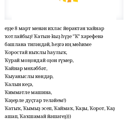
Һеҙҙе 8 март менән ихлас йөрәктән ҡайнар
ҡотлайбыҙ! Ҡатын-kыҙ һүҙе "Ҡ" хәрефенә
башлана тигәндәй, hеҙгә иң мөhиме
Ҡоростай ныҡлы һаулыҡ,
Ҡурай моңондай оҙон ғүмер,
Ҡайнар мөхәббәт,
Ҡыуаныслы көндәр,
Ҡалын кеҫә,
Ҡиммәтле машина,
Ҡәҙерле дуҫтар теләйем!)
Ҡатыҡ, Ҡымыҙ эсеп, Ҡаймаҡ, Ҡаҙы, Ҡорот, Ҡаҙ
ашап, Ҡаҡшамай йәшәгеҙ)))