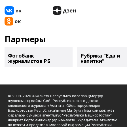
Партнеры
Фотобанк
Рубрика "Еда и
журналистов РБ
напитки"
© 2008-2026 «Аманат» Республика балалар-үҫмерҙәр
журналының сайты. Сайт Республиканского детско-
юношеского журнала «Аманат». Ойоштороусылары:
Башҡортостан Республикаһының Матбуғат һәм киң мәғлүмәт
саралары буйынса агентлығы; "Республика Башкортостан"
нәшриәт йорто акционерҙар йәмғиәте.. Учредители: Агентство
по печати и средствам массовой информации Республики