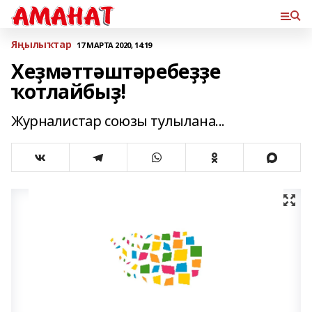
Яңылыҡтар
17 МАРТА 2020, 14:19
Хеҙмәттәштәребеҙҙе
ҡотлайбыҙ!
Журналистар союзы тулылана...