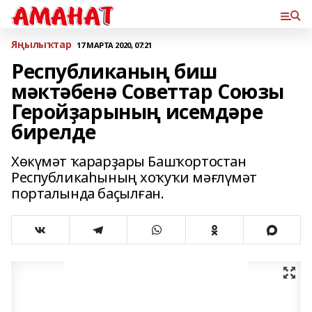
Яңылыҡтар
17 МАРТА 2020, 07:21
Республиканың биш
мәктәбенә Советтар Союзы
Геройҙарының исемдәре
бирелде
Хөкүмәт ҡарарҙары Башҡортостан
Республикаһының хоҡуҡи мәғлүмәт
порталында баҫылған.