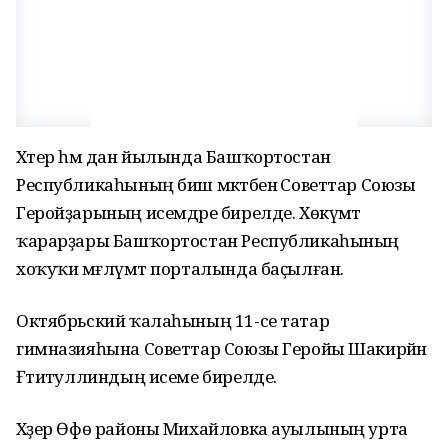
Хәтер һәм дан йылында Башҡортостан
Республикаһының биш мәктәбенә Советтар Союзы
Геройҙарының исемдәре бирелде. Хөкүмәт
ҡарарҙары Башҡортостан Республикаһының
хоҡуҡи мәғлүмәт порталында баҫылған.
Октябрьский ҡалаһының 11-се татар
гимназияһына Советтар Союзы Геройы Шакирйән
Ғәтиәтуллиндың исеме бирелде.
Хәҙер Өфө районы Михайловка ауылының урта