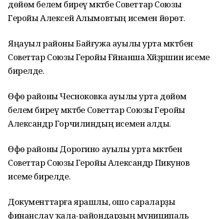
дөйөм белем биреү мәктәбе Советтар Союзы
Геройы Алексей Алымовтың исемен йөрөтә.
Яңауыл районы Байғужа ауылы урта мәктәбенә
Советтар Союзы Геройы Ғәйнанша Хәйҙәршин исеме
бирелде.
Өфө районы Чесноковка ауылы урта дөйөм
белем биреү мәктәбе Советтар Союзы Геройы
Александр Горчилиндың исемен алды.
Өфө районы Дорогино ауылы урта мәктәбенә
Советтар Союзы Геройы Александр Пикунов
исеме бирелде.
Документтарға ярашлы, ошо сараларҙы
финанслау ҡала-райондарҙың муниципаль