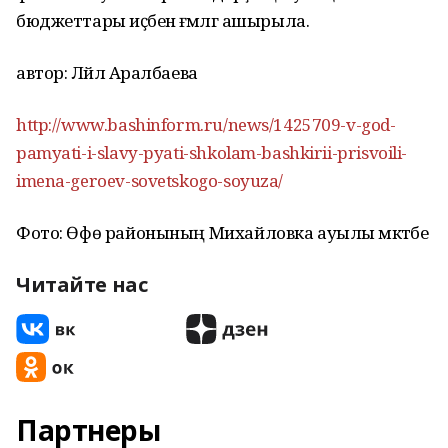
бюджеттары иҫәбенә ғәмәлгә ашырыла.
автор: Ләйлә Аралбаева
http://www.bashinform.ru/news/1425709-v-god-
pamyati-i-slavy-pyati-shkolam-bashkirii-prisvoili-
imena-geroev-sovetskogo-soyuza/
Фото: Өфө районының Михайловка ауылы мәктәбе
Читайте нас
Партнеры