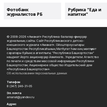
Фотобанк
Рубрика "Еда и
журналистов РБ
напитки"
© 2008-2026 «Аманат» Республика балалар-үҫмерҙәр
журналының сайты. Сайт Республиканского детско-
юношеского журнала «Аманат». Ойоштороусылары:
Башҡортостан Республикаһының Матбуғат һәм киң мәғлүмәт
саралары буйынса агентлығы; "Республика Башкортостан"
нәшриәт йорто акционерҙар йәмғиәте.. Учредители: Агентство
по печати и средствам массовой информации Республики
Башкортостан; Акционерное общество Издательский дом
«Республика Башкортостан».
Об использовании персональных данных
Телефон
8 (347) 246-31-05
Эл. почта
amanat@yandex.ru
Адрес