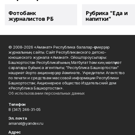
Фотобанк
Рубрика "Еда и
журналистов РБ
напитки"
© 2008-2026 «Аманат» Республика балалар-үҫмерҙәр
журналының сайты. Сайт Республиканского детско-
юношеского журнала «Аманат». Ойоштороусылары:
Башҡортостан Республикаһының Матбуғат һәм киң мәғлүмәт
саралары буйынса агентлығы; "Республика Башкортостан"
нәшриәт йорто акционерҙар йәмғиәте.. Учредители: Агентство
по печати и средствам массовой информации Республики
Башкортостан; Акционерное общество Издательский дом
«Республика Башкортостан».
Об использовании персональных данных
Телефон
8 (347) 246-31-05
Эл. почта
amanat@yandex.ru
Адрес