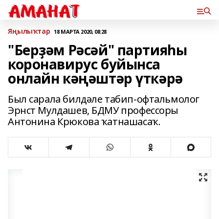
Яңылыҡтар
18 МАРТА 2020, 08:28
"Берҙәм Рәсәй" партияһы
коронавирус буйынса
онлайн кәңәштәр үткәрә
Был сарала билдәле табип-офтальмолог
Эрнст Мулдашев, БДМУ профессоры
Антонина Крюкова ҡатнашасаҡ.