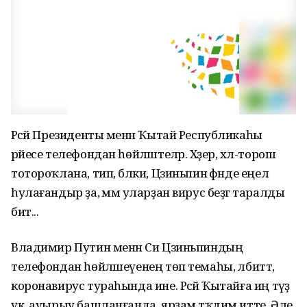
Рәсәй Президенты менән Ҡытай Республикаһы
рәйесе телефондан һөйләштеләр. Хәҙер, хәл-торош
тотороҡлана, тип, бәлки, Цзиньпин әфәнде еңел
һулағандыр ҙа, әммә уларҙан вирус беҙгә таралды
бит...
Владимир Путин менән Си Цзиньпиндың
телефондан һөйләшеүенең төп темаһы, әлбиттә,
коронавирус тураһында ине. Рәсәй Ҡытайға иң тәүҙә
үк, ауырыу башланғанда, ярҙам тәҡдим итте. Әле