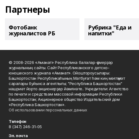
Партнеры
Фотобанк
Рубрика "Еда и
журналистов РБ
напитки"
© 2008-2026 «Аманат» Республика балалар-үҫмерҙәр
журналының сайты. Сайт Республиканского детско-
юношеского журнала «Аманат». Ойоштороусылары:
Башҡортостан Республикаһының Матбуғат һәм киң мәғлүмәт
саралары буйынса агентлығы; "Республика Башкортостан"
нәшриәт йорто акционерҙар йәмғиәте.. Учредители: Агентство
по печати и средствам массовой информации Республики
Башкортостан; Акционерное общество Издательский дом
«Республика Башкортостан».
Об использовании персональных данных
Телефон
8 (347) 246-31-05
Эл. почта