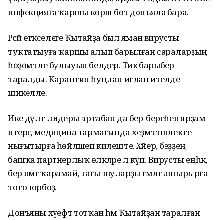
инфекцияға ҡаршы көрәш бөтә донъяла бара.
Рәсәй етәкселеге Ҡытайҙа был яман вирусты
туҡтатыуға ҡаршы алып барылған сараларҙың
һөҙөмтәле булыуын белдерә. Тик барыбер
таралды. Карантин һуңлап иғлан ителде
шикелле.
Ике дәүләт лидеры артабан да бер-береһенә ярҙам
итергә, медицина тармағында хеҙмәттәшлекте
нығытырға һөйләшеп килеште. Хәйер, беҙҙең
башҡа партнерлыҡ өлкәләре лә күп. Вирусты еңһәк,
бер нәмәгә ҡарамай, тағы шуларҙы ғәмәлгә ашырырға
тотонорбоҙ.
Донъяны хәүефтә тотҡан һәм Ҡытайҙан таралған