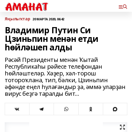
Яңылыҡтар
20 МАРТА 2020, 06:42
Владимир Путин Си
Цзиньпин менән етди
һөйләшеп алды
Рәсәй Президенты менән Ҡытай
Республикаһы рәйесе телефондан
һөйләштеләр. Хәҙер, хәл-торош
тотороҡлана, тип, бәлки, Цзиньпин
әфәнде еңел һулағандыр ҙа, әммә уларҙан
вирус беҙгә таралды бит...