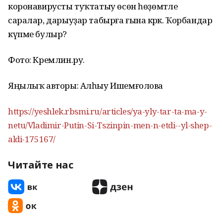
коронавирусты туҡтатыу өсөн һөҙөмтәле
саралар, дарыуҙар табырға ғына кәрәк. Ҡорбандар
күпме булыр?
Фото: Кремлин.ру.
Яңылыҡ авторы: Алһыу Ишемғолова
https://yeshlek.rbsmi.ru/articles/ya-yly-tar-ta-ma-y-
netu/Vladimir-Putin-Si-Tszinpin-men-n-etdi--yl-shep-
aldi-175167/
Читайте нас