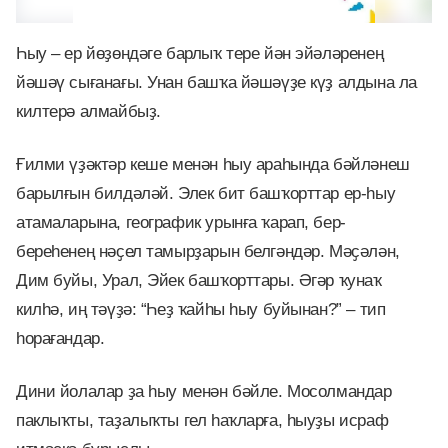
Һыу – ер йөҙөндәге барлыҡ тере йән эйәләренең
йәшәү сығанағы. Унан башҡа йәшәүҙе күҙ алдына ла
килтерә алмайбыҙ.
Ғилми үҙәктәр кеше менән һыу араһында бәйләнеш
барылғын билдәләй. Элек бит башҡорттар ер-һыу
атамаларына, географик урынға ҡарап, бер-
береһенең нәҫел тамырҙарын белгәндәр. Мәҫәлән,
Дим буйы, Урал, Эйек башҡорттары. Әгәр ҡунаҡ
килһә, иң тәүҙә: “Һеҙ ҡайһы һыу буйынан?” – тип
һорағандар.
Дини йолалар ҙа һыу менән бәйле. Мосолмандар
паклыҡты, таҙалыҡты гел һаҡларға, һыуҙы исраф