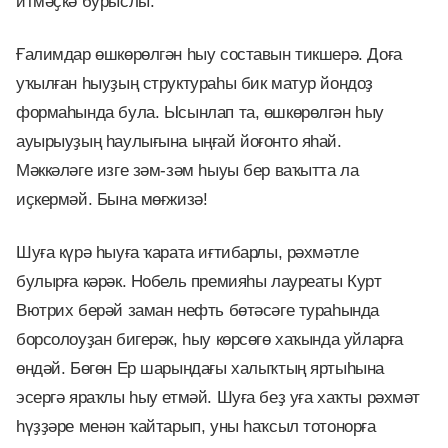
итмәҫкә бурыслы.
Ғалимдар өшкөрөлгән һыу составын тикшерә. Доға
уҡылған һыуҙың структураһы бик матур йондоҙ
формаһында була. Ысынлап та, өшкөрөлгән һыу
ауырыуҙың һаулығына ыңғай йоғонто яһай.
Мәккәләге изге зәм-зәм һыуы бер ваҡытта ла
иҫкермәй. Бына мөғжизә!
Шуға күрә һыуға ҡарата иғтибарлы, рәхмәтле
булырға кәрәк. Нобель премияһы лауреаты Курт
Вютрих берәй заман нефть бөтәсәге тураһында
борсолоуҙан бигерәк, һыу көрсөгө хаҡында уйларға
өндәй. Бөгөн Ер шарындағы халыҡтың яртыһына
эсергә яраҡлы һыу етмәй. Шуға беҙ уға хаҡты рәхмәт
һүҙҙәре менән ҡайтарып, уны һаҡсыл тотонорға