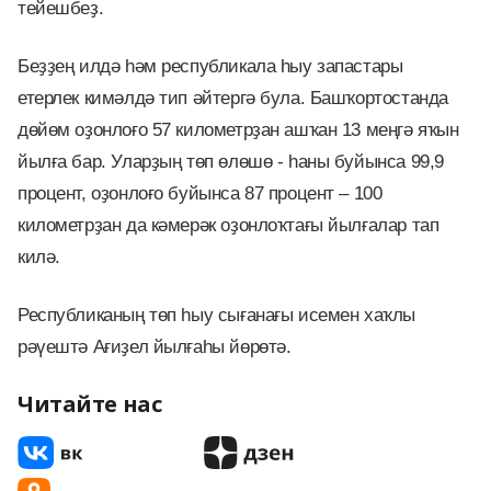
тейешбеҙ.
Беҙҙең илдә һәм республикала һыу запастары
етерлек кимәлдә тип әйтергә була. Башҡортостанда
дөйөм оҙонлоғо 57 километрҙан ашҡан 13 меңгә яҡын
йылға бар. Уларҙың төп өлөшө - һаны буйынса 99,9
процент, оҙонлоғо буйынса 87 процент – 100
километрҙан да кәмерәк оҙонлоҡтағы йылғалар тап
килә.
Республиканың төп һыу сығанағы исемен хаҡлы
рәүештә Ағиҙел йылғаһы йөрөтә.
Читайте нас