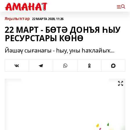
Яңылыҡтар
22 МАРТА 2020, 11:26
22 МАРТ - БӨТӘ ДОНЪЯ ҺЫУ
РЕСУРСТАРЫ КӨНӨ
Йәшәү сығанағы - һыу, уны һаҡлайыҡ...