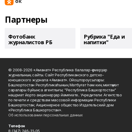
Партнеры
Фотобанк
Рубрика "Еда и
журналистов РБ
напитки"
© 2008-2026 «Аманат» Республика балалар-үҫмерҙәр
журналының сайты. Сайт Республиканского детско-
юношеского журнала «Аманат». Ойоштороусылары:
Башҡортостан Республикаһының Матбуғат һәм киң мәғлүмәт
саралары буйынса агентлығы; "Республика Башкортостан"
нәшриәт йорто акционерҙар йәмғиәте.. Учредители: Агентство
по печати и средствам массовой информации Республики
Башкортостан; Акционерное общество Издательский дом
«Республика Башкортостан».
Об использовании персональных данных
Телефон
8 (347) 246-31-05