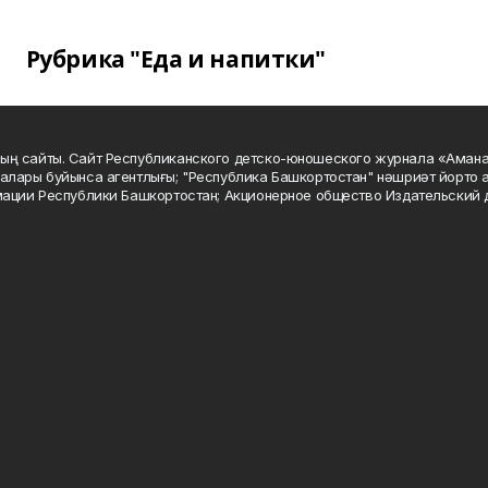
Рубрика "Еда и напитки"
ың сайты. Сайт Республиканского детско-юношеского журнала «Аман
алары буйынса агентлығы; "Республика Башкортостан" нәшриәт йорто а
мации Республики Башкортостан; Акционерное общество Издательский