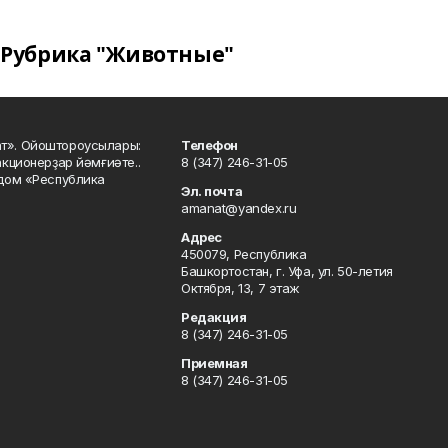
Рубрика "Животные"
ат». Ойоштороусылары:
Телефон
кционерҙар йәмғиәте..
8 (347) 246-31-05
 дом «Республика
Эл. почта
amanat@yandex.ru
Адрес
450079, Республика
Башкортостан, г. Уфа, ул. 50-летия
Октября, 13, 7 этаж
Редакция
8 (347) 246-31-05
Приемная
8 (347) 246-31-05