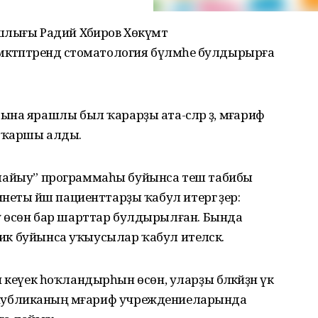
лығы Радий Хәбиров Хөкүмәт
ктәптәрендә стоматология бүлмәһе булдырырға
а ярашлы был ҡарарҙы ата-әсәләр ҙә, мәғариф
 ҡаршы алды.
йылмайыу” программаһы буйынса теш табибы
еты йәш пациенттарҙы ҡабул итергә әҙер:
ү өсөн бар шарттар булдырылған. Бында
фик буйынса уҡыусылар ҡабул ителәсәк.
ән кеүек һоҡландырһын өсөн, уларҙы бәләкәйҙән үк
ер республиканың мәғариф учреждениеларында