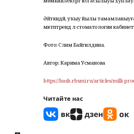
мөмкинлектәргә юл асылыуы хуплау
Әйткәндәй, уҡыу йылы тамамланыуғ
мәктәптәрендә лә стоматология кабин
Фото: Сәлимә Байгилдина.
Автор: Карима Усманова
https://bash.rbsmi.ru/articles/milli-pro
Читайте нас