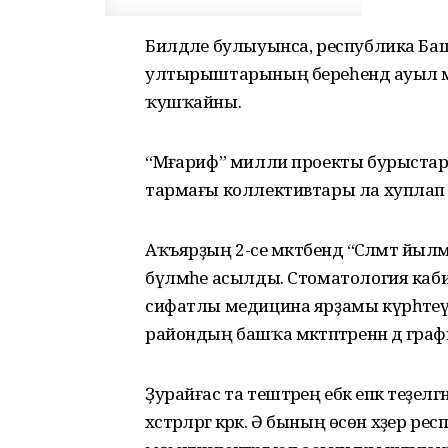
Билдәле булыуынса, республика Баш
ултырыштарының береһендә ауыл мә
ҡушҡайны.
“Мәғариф” милли проекты бурыстарын
тармағы коллективтары ла хуплап
Аҡъярҙың 2-се мәктәбендә “Сәләмәт 
бүлмәһе асылды. Стоматология кабин
сифатлы медицина ярҙамы күрһәте
райондың башҡа мәктәптәренән дә гра
Ҙурайғас та тештәрең ебәк епкә теҙелг
хәстәрләргә кәрәк. Ә бының өсөн хәҙ