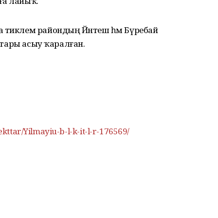
ға лайыҡ.
а тиклем райондың Йәнтеш һәм Бүребай
еттары асыу ҡаралған.
ekttar/Yilmayiu-b-l-k-it-l-r-176569/