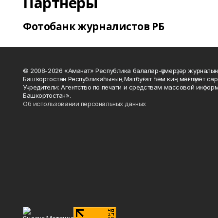
Партнеры
Фотобанк журналистов РБ
© 2008-2026 «Аманат» Республика балалар-үҫмерҙәр журналын
Башҡортостан Республикаһының Матбуғат һәм киң мәғлүмәт сар
Учредители: Агентство по печати и средствам массовой инфор
Башкортостан».
Об использовании персональных данных