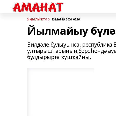
Яңылыҡтар
23 МАРТА 2020, 07:16
Йылмайыу бүлә
Билдәле булыуынса, республика 
ултырыштарының береһендә ауы
булдырырға ҡушҡайны.