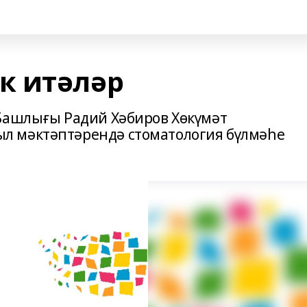
к итәләр
Башлығы Радий Хәбиров Хөкүмәт
л мәктәптәрендә стоматология бүлмәһе