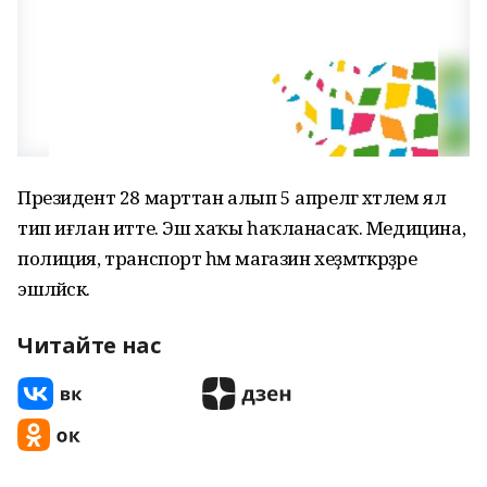
Президент 28 марттан алып 5 апрелгә хәтлем ял
тип иғлан итте. Эш хаҡы һаҡланасаҡ. Медицина,
полиция, транспорт һәм магазин хеҙмәткәрҙәре
эшләйәсәк.
Читайте нас