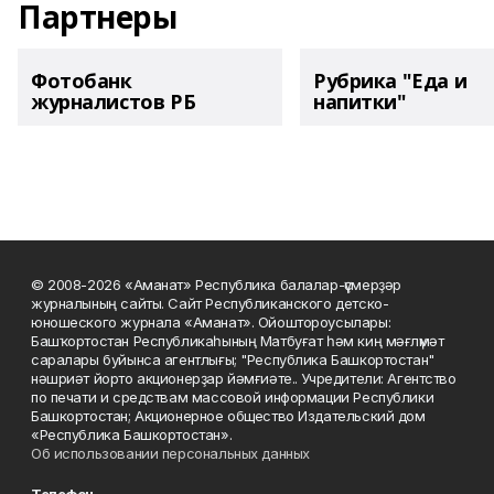
Партнеры
Фотобанк
Рубрика "Еда и
журналистов РБ
напитки"
© 2008-2026 «Аманат» Республика балалар-үҫмерҙәр
журналының сайты. Сайт Республиканского детско-
юношеского журнала «Аманат». Ойоштороусылары:
Башҡортостан Республикаһының Матбуғат һәм киң мәғлүмәт
саралары буйынса агентлығы; "Республика Башкортостан"
нәшриәт йорто акционерҙар йәмғиәте.. Учредители: Агентство
по печати и средствам массовой информации Республики
Башкортостан; Акционерное общество Издательский дом
«Республика Башкортостан».
Об использовании персональных данных
Телефон