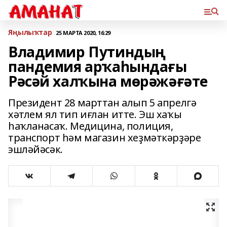
Яңылыҡтар
25 МАРТА 2020, 16:29
Владимир Путиндың
пандемия арҡаһындағы
Рәсәй халҡына мөрәжәғәте
Президент 28 марттан алып 5 апрелгә
хәтлем ял тип иғлан итте. Эш хаҡы
һаҡланасаҡ. Медицина, полиция,
транспорт һәм магазин хеҙмәткәрҙәре
эшләйәсәк.