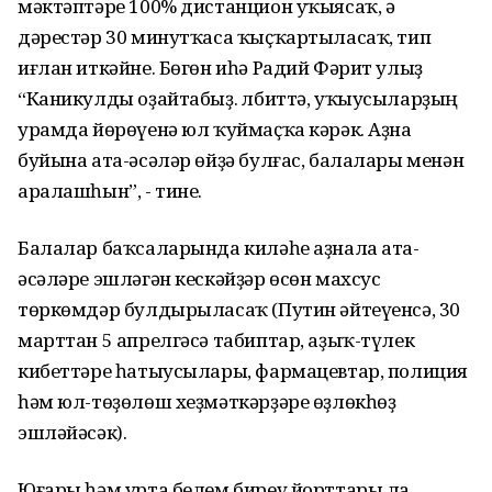
мәктәптәре 100% дистанцион уҡыясаҡ, ә
дәрестәр 30 минутҡаса ҡыҫҡартыласаҡ, тип
иғлан иткәйне. Бөгөн иһә Радий Фәрит улыҙ
“Каникулды оҙайтабыҙ. Әлбиттә, уҡыусыларҙың
урамда йөрөүенә юл ҡуймаҫҡа кәрәк. Аҙна
буйына ата-әсәләр өйҙә булғас, балалары менән
аралашһын”, - тине.
Балалар баҡсаларында киләһе аҙнала ата-
әсәләре эшләгән кескәйҙәр өсөн махсус
төркөмдәр булдырыласаҡ (Путин әйтеүенсә, 30
марттан 5 апрелгәсә табиптар, аҙыҡ-түлек
кибеттәре һатыусылары, фармацевтар, полиция
һәм юл-төҙөлөш хеҙмәткәрҙәре өҙлөкһөҙ
эшләйәсәк).
Юғары һәм урта белем биреү йорттары ла