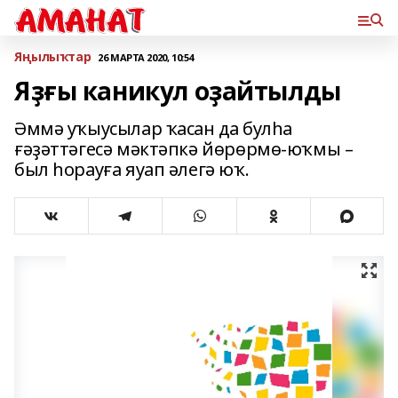
Яңылыҡтар
26 МАРТА 2020, 10:54
Яҙғы каникул оҙайтылды
Әммә уҡыусылар ҡасан да булһа
ғәҙәттәгесә мәктәпкә йөрөрмө-юҡмы –
был һорауға яуап әлегә юҡ.