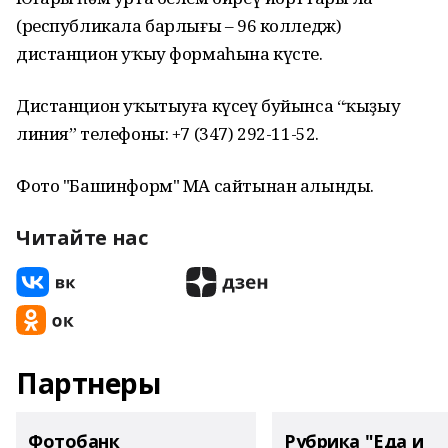
(республикала барлығы – 96 колледж)
дистанцион уҡыу формаһына күсте.
Дистанцион уҡытыуға күсеү буйынса “ҡыҙыу
линия” телефоны: +7 (347) 292-11-52.
Фото "Башинформ" МА сайтынан алынды.
Читайте нас
Партнеры
Фотобанк
Рубрика "Еда и