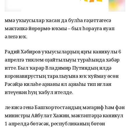
Әммә уҡыусылар ҡасан да булһа ғәҙәттәгесә
мәктәпкә йөрөрмө-юҡмы – был һорауға яуап
әлегә юҡ.
Радий Хәбиров уҡыусыларҙың яҙғы каникулы 6
апрелгә тиклем оҙайтылыуы тураһында хәбәр
итте. Был ҡарар Владимир Путиндың илдә
коронавирустың таралыуына юҡ ҡуймау өсөн
Рәсәйҙә киләһе аҙнаны ял аҙнаһы тип иғлан
итеүенән һуң ҡабул ителде.
Әле кисә генә Башҡортостандың мәғариф һәм фән
министры Айбулат Хажин, мәктәптәрҙә каникул
1 апрелдә бөтәсәк, республиканың бөтөн