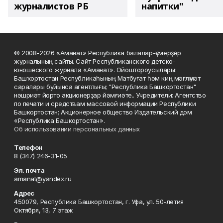
журналистов РБ
напитки"
© 2008-2026 «Аманат» Республика балалар-үҫмерҙәр
журналының сайты. Сайт Республиканского детско-
юношеского журнала «Аманат». Ойоштороусылары:
Башҡортостан Республикаһының Матбуғат һәм киң мәғлүмәт
саралары буйынса агентлығы; "Республика Башкортостан"
нәшриәт йорто акционерҙар йәмғиәте.. Учредители: Агентство
по печати и средствам массовой информации Республики
Башкортостан; Акционерное общество Издательский дом
«Республика Башкортостан».
Об использовании персональных данных
Телефон
8 (347) 246-31-05
Эл. почта
amanat@yandex.ru
Адрес
450079, Республика Башкортостан, г. Уфа, ул. 50-летия
Октября, 13, 7 этаж