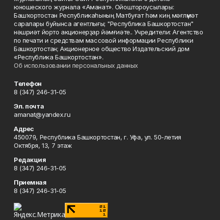
юношеского журнала «Аманат». Ойоштороусылары:
Башҡортостан Республикаһының Матбуғат һәм киң мәғлүмәт
саралары буйынса агентлығы; "Республика Башкортостан"
нәшриәт йорто акционерҙар йәмғиәте.. Учредители: Агентство
по печати и средствам массовой информации Республики
Башкортостан; Акционерное общество Издательский дом
«Республика Башкортостан».
Об использовании персональных данных
Телефон
8 (347) 246-31-05
Эл. почта
amanat@yandex.ru
Адрес
450079, Республика Башкортостан, г. Уфа, ул. 50-летия
Октября, 13, 7 этаж
Редакция
8 (347) 246-31-05
Приемная
8 (347) 246-31-05