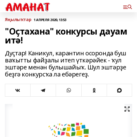
Яңылыҡтар
1 АПРЕЛЯ 2020, 13:53
"Оҫтахана" конкурсы дауам
итә!
Дуҫтар! Каникул, карантин осоронда буш
ваҡытты файҙалы итеп үткәрәйек - ҡул
эштәре менән булышайыҡ. Шул эштәрҙе
беҙгә конкурсҡа ла ебәрегеҙ.