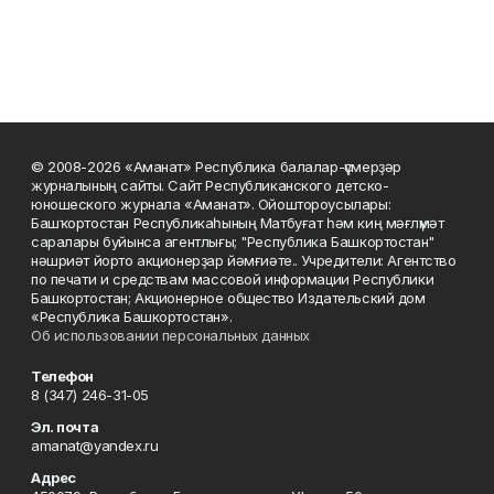
© 2008-2026 «Аманат» Республика балалар-үҫмерҙәр
журналының сайты. Сайт Республиканского детско-
юношеского журнала «Аманат». Ойоштороусылары:
Башҡортостан Республикаһының Матбуғат һәм киң мәғлүмәт
саралары буйынса агентлығы; "Республика Башкортостан"
нәшриәт йорто акционерҙар йәмғиәте.. Учредители: Агентство
по печати и средствам массовой информации Республики
Башкортостан; Акционерное общество Издательский дом
«Республика Башкортостан».
Об использовании персональных данных
Телефон
8 (347) 246-31-05
Эл. почта
amanat@yandex.ru
Адрес