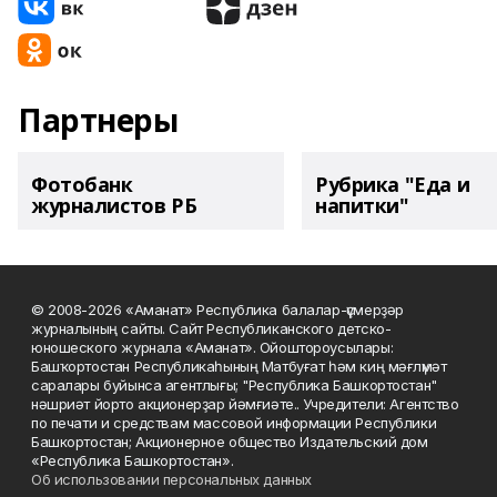
Партнеры
Фотобанк
Рубрика "Еда и
журналистов РБ
напитки"
© 2008-2026 «Аманат» Республика балалар-үҫмерҙәр
журналының сайты. Сайт Республиканского детско-
юношеского журнала «Аманат». Ойоштороусылары:
Башҡортостан Республикаһының Матбуғат һәм киң мәғлүмәт
саралары буйынса агентлығы; "Республика Башкортостан"
нәшриәт йорто акционерҙар йәмғиәте.. Учредители: Агентство
по печати и средствам массовой информации Республики
Башкортостан; Акционерное общество Издательский дом
«Республика Башкортостан».
Об использовании персональных данных