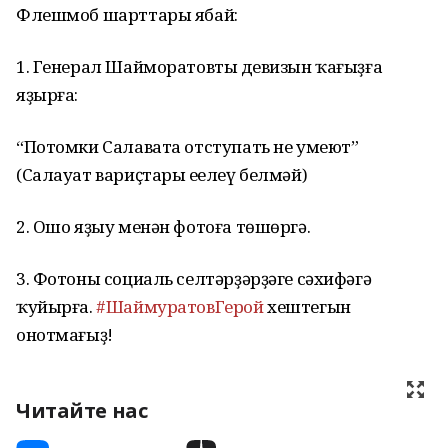
Флешмоб шарттары ябай:
1. Генерал Шайморатовтың девизын ҡағыҙға
яҙырға:
“Потомки Салавата отступать не умеют”
(Салауат вариҫтары еңелеү белмәй)
2. Ошо яҙыу менән фотоға төшөргә.
3. Фотоны социаль селтәрҙәрҙәге сәхифәгә
ҡуйырға.
#ШаймуратовГерой
хештегын
онотмағыҙ!
Читайте нас