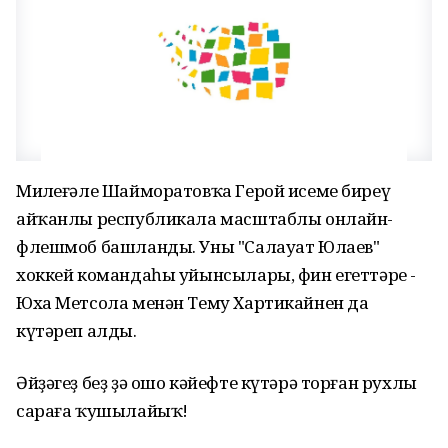
Миңлеғәле Шайморатовҡа Герой исеме биреү
айҡанлы республикала масштаблы онлайн-
флешмоб башланды. Уны "Салауат Юлаев"
хоккей командаһы уйынсылары, фин егеттәре -
Юха Метсола менән Тему Хартикайнен да
күтәреп алды.
Әйҙәгеҙ беҙ ҙә ошо кәйефте күтәрә торған рухлы
сараға ҡушылайыҡ!