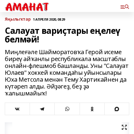
Яңылыҡтар
1 АПРЕЛЯ 2020, 08:29
Салауат вариҫтары еңелеү
белмәй!
Миңлеғәле Шайморатовҡа Герой исеме
биреү айҡанлы республикала масштаблы
онлайн-флешмоб башланды. Уны "Салауат
Юлаев" хоккей командаһы уйынсылары
Юха Метсола менән Тему Хартикайнен да
күтәреп алды. Әйҙәгеҙ, беҙ ҙә
ҡалышмайыҡ!