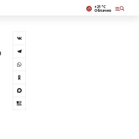
+21 °С
Облачно
D