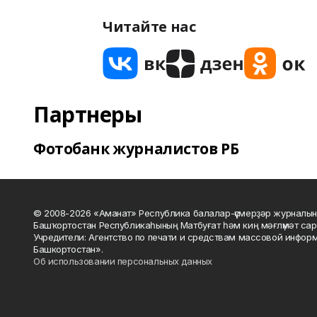
Читайте нас
Партнеры
Фотобанк журналистов РБ
© 2008-2026 «Аманат» Республика балалар-үҫмерҙәр журналын
Башҡортостан Республикаһының Матбуғат һәм киң мәғлүмәт сар
Учредители: Агентство по печати и средствам массовой инфор
Башкортостан».
Об использовании персональных данных