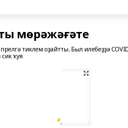
ты мөрәжәғәте
прелгә тиклем оҙайтты. Был илебеҙҙә COVI
 сик ҡуя