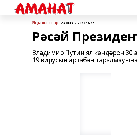
Яңылыҡтар
2 АПРЕЛЯ 2020, 16:27
Рәсәй Президен
Владимир Путин ял көндәрен 30 а
19 вирусын артабан таралмауына