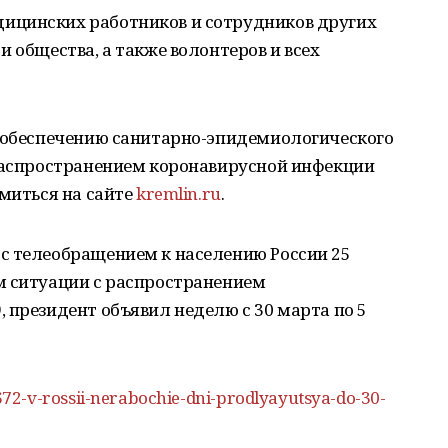
ицинских работников и сотрудников других
 общества, а также волонтеров и всех
о обеспечению санитарно-эпидемиологического
 распространением коронавирусной инфекции
омиться на сайте
kremlin.ru
.
с телеобращением к населению России 25
м ситуации с распространением
 президент объявил неделю с 30 марта по 5
2-v-rossii-nerabochie-dni-prodlyayutsya-do-30-