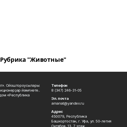
Рубрика "Животные"
ат». Ойоштороусылары:
Телефон
кционерҙар йәмғиәте..
8 (347) 246-31-05
 дом «Республика
Эл. почта
amanat@yandex.ru
Адрес
450079, Республика
Башкортостан, г. Уфа, ул. 50-летия
Октября, 13, 7 этаж