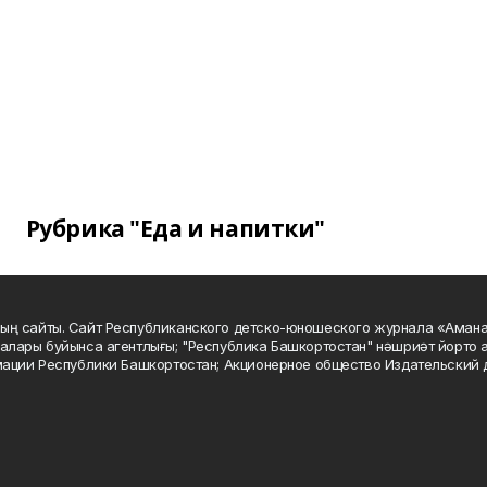
Рубрика "Еда и напитки"
ың сайты. Сайт Республиканского детско-юношеского журнала «Аман
алары буйынса агентлығы; "Республика Башкортостан" нәшриәт йорто а
мации Республики Башкортостан; Акционерное общество Издательский