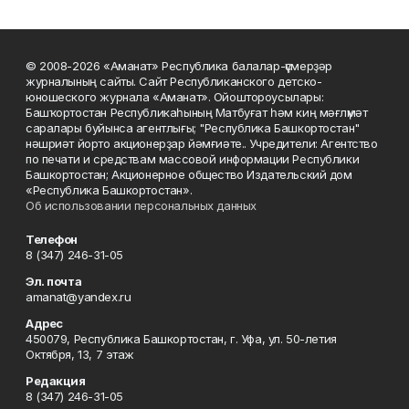
© 2008-2026 «Аманат» Республика балалар-үҫмерҙәр
журналының сайты. Сайт Республиканского детско-
юношеского журнала «Аманат». Ойоштороусылары:
Башҡортостан Республикаһының Матбуғат һәм киң мәғлүмәт
саралары буйынса агентлығы; "Республика Башкортостан"
нәшриәт йорто акционерҙар йәмғиәте.. Учредители: Агентство
по печати и средствам массовой информации Республики
Башкортостан; Акционерное общество Издательский дом
«Республика Башкортостан».
Об использовании персональных данных
Телефон
8 (347) 246-31-05
Эл. почта
amanat@yandex.ru
Адрес
450079, Республика Башкортостан, г. Уфа, ул. 50-летия
Октября, 13, 7 этаж
Редакция
8 (347) 246-31-05