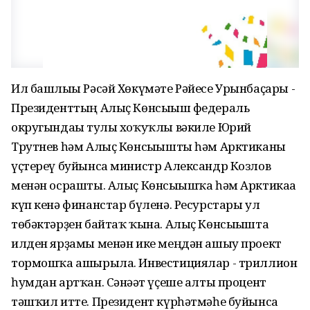
Ил башлығы Рәсәй Хөкүмəте Рəйесе Урынбаҫары -
Президенттың Алыҫ Көнсығыш федераль
округындағы тулы хоҡуҡлы вəкиле Юрий
Трутнев һəм Алыҫ Көнсығышты һəм Арктиканы
үҫтереү буйынса министр Александр Козлов
менəн осрашты. Алыҫ Көнсығышҡа һәм Арктикаға
күп кенә финанстар бүленә. Ресурстары ул
төбәктәрҙен байтаҡ ҡына. Алыҫ Көнсығышта
илден ярҙамы менəн ике меңдән ашыу проект
тормошҡа ашырыла. Инвестициялар - триллион
һумдан артҡан. Сəнəғəт үҫеше алты процент
тәшҡил итте. Президент күрһəтмəһе буйынса