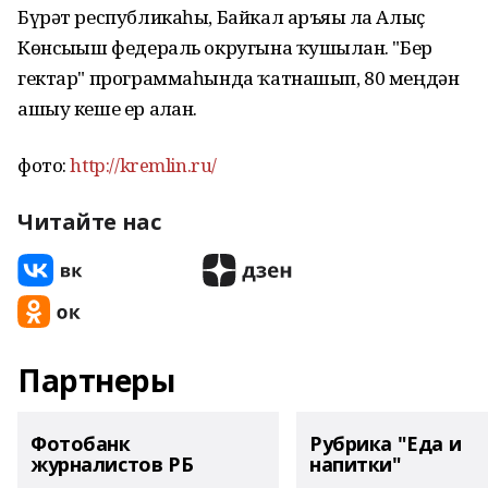
Бүрəт республикаһы, Байкал аръяғы ла Алыҫ
Көнсығыш федераль округына ҡушылған. "Бер
гектар" программаһында ҡатнашып, 80 меңдəн
ашыу кеше ер алған.
фото:
http://kremlin.ru/
Читайте нас
Партнеры
Фотобанк
Рубрика "Еда и
журналистов РБ
напитки"