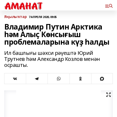
Яңылыҡтар
7 АПРЕЛЯ 2020, 09:05
Владимир Путин Арктика
һәм Алыҫ Көнсығыш
проблемаларына күҙ һалды
Ил башлығы шәхси рәүештә Юрий
Трутнев һəм Александр Козлов менəн
осрашты.