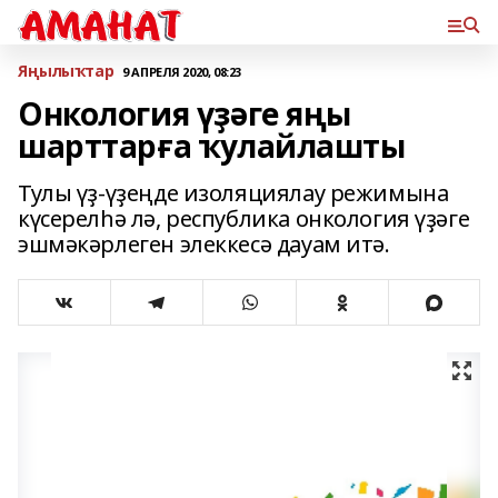
Яңылыҡтар
9 АПРЕЛЯ 2020, 08:23
Онкология үҙәге яңы
шарттарға ҡулайлашты
Тулы үҙ-үҙеңде изоляциялау режимына
күсерелһә лә, республика онкология үҙәге
эшмәкәрлеген элеккесә дауам итә.