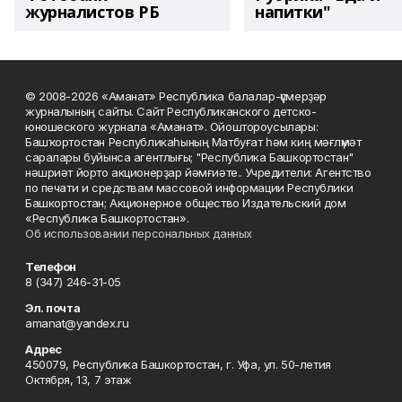
журналистов РБ
напитки"
© 2008-2026 «Аманат» Республика балалар-үҫмерҙәр
журналының сайты. Сайт Республиканского детско-
юношеского журнала «Аманат». Ойоштороусылары:
Башҡортостан Республикаһының Матбуғат һәм киң мәғлүмәт
саралары буйынса агентлығы; "Республика Башкортостан"
нәшриәт йорто акционерҙар йәмғиәте.. Учредители: Агентство
по печати и средствам массовой информации Республики
Башкортостан; Акционерное общество Издательский дом
«Республика Башкортостан».
Об использовании персональных данных
Телефон
8 (347) 246-31-05
Эл. почта
amanat@yandex.ru
Адрес
450079, Республика Башкортостан, г. Уфа, ул. 50-летия
Октября, 13, 7 этаж