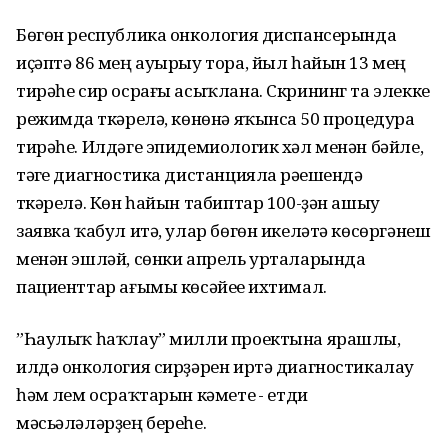
Бөгөн республика онкология диспансерында
иҫәптә 86 мең ауырыу тора, йыл һайын 13 мең
тирәһе сир осрағы асыҡлана. Скрининг та элекке
режимда үткәрелә, көнөнә яҡынса 50 процедура
тирәһе. Илдәге эпидемиологик хәл менән бәйле,
тәүге диагностика дистанцияла рәүешендә
үткәрелә. Көн һайын табиптар 100-ҙән ашыу
заявка ҡабул итә, улар бөгөн икеләтә көсөргәнеш
менән эшләй, сөнки апрель урталарында
пациенттар ағымы көсәйеүе ихтимал.
”Һаулыҡ һаҡлау” милли проектына ярашлы,
илдә онкология сирҙәрен иртә диагностикалау
һәм үлем осраҡтарын кәметеү - етди
мәсьәләләрҙең береһе.