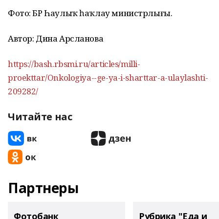
Фото: БР Һаулыҡ һаҡлау министрлығы.
Автор: Дина Арсланова
https://bash.rbsmi.ru/articles/milli-
proekttar/Onkologiya--ge-ya-i-sharttar-a-ulaylashti-
209282/
Читайте нас
Партнеры
Фотобанк
Рубрика "Еда и