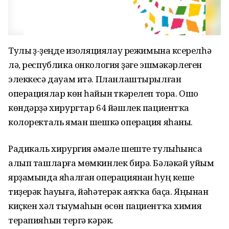
Тулы үҙ-үҙеңде изоляциялау режимына күсерелһә
лә, республика онкология үҙәге эшмәкәрлеген
элеккесә дауам итә. Планлаштырылған
операциялар көн һайын үткәрелеп тора. Ошо
көндәрҙә хирургтар 64 йәшлек пациентҡа
колоректаль яман шешкә операция яһаны.
Радикаль хирургия әмәле шеште тулыһынса
алып ташларға мөмкинлек бирә. Бәләкәй уйым
ярҙамында яһалған операциянан һуң кеше
тиҙерәк һауыға, йәһәтерәк аяҡҡа баҫа. Яңынан
киҫкен хәл тыумаһын өсөн пациентҡа химия
терапияһын үтергә кәрәк.