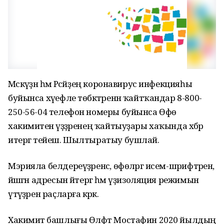
Мәскәүҙән һәм Рәсәйҙең коронавирус инфекцияһы
буйынса хәүефле төбәктәренән ҡайтҡандар 8-800-
250-56-04 телефон номеры буйынса Өфө
хакимиәтенә үҙҙәренең ҡайтыуҙары хаҡында хәбәр
итергә тейеш. Шылтыратыу бушлай.
Мэрияла белдереүҙәренсә, өфөләргә исем-шәрифтәрен,
йәшәгән адресын әйтергә һәм үҙизоляция режимын
үтәүҙәрен раҫларға кәрәк.
Хакимиәт башлығы Өлфәт Мостафин 2020 йылдың