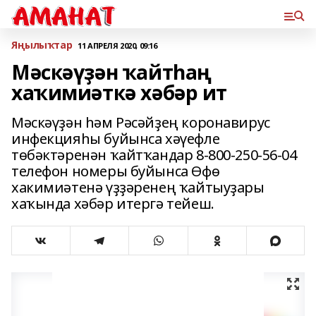
Яңылыҡтар
11 АПРЕЛЯ 2020, 09:16
Мәскәүҙән ҡайтһаң
хаҡимиәткә хәбәр ит
Мәскәүҙән һәм Рәсәйҙең коронавирус
инфекцияһы буйынса хәүефле
төбәктәренән ҡайтҡандар 8-800-250-56-04
телефон номеры буйынса Өфө
хакимиәтенә үҙҙәренең ҡайтыуҙары
хаҡында хәбәр итергә тейеш.