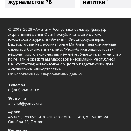
журналистов РБ
напитки"
© 2008-2026 «Аманат» Республика балалар-үҫмерҙәр
журналының сайты. Сайт Республиканского детско-
юношеского журнала «Аманат». Ойоштороусылары:
Башҡортостан Республикаһының Матбуғат һәм киң мәғлүмәт
саралары буйынса агентлығы; "Республика Башкортостан"
нәшриәт йорто акционерҙар йәмғиәте.. Учредители: Агентство
по печати и средствам массовой информации Республики
Башкортостан; Акционерное общество Издательский дом
«Республика Башкортостан».
Об использовании персональных данных
Телефон
8 (347) 246-31-05
Эл. почта
amanat@yandex.ru
Адрес
450079, Республика Башкортостан, г. Уфа, ул. 50-летия
Октября, 13, 7 этаж
Редакция