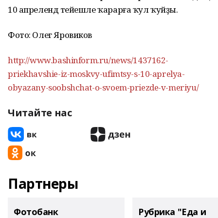
10 апрелендә тейешле ҡарарға ҡул ҡуйҙы.
Фото: Олег Яровиков
http://www.bashinform.ru/news/1437162-
priekhavshie-iz-moskvy-ufimtsy-s-10-aprelya-
obyazany-soobshchat-o-svoem-priezde-v-meriyu/
Читайте нас
Партнеры
Фотобанк
Рубрика "Еда и