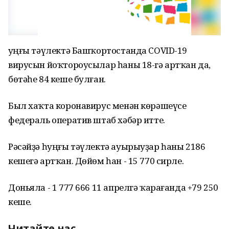
Һуңғы тәүлектә Башҡортостанда COVID-19
вирусын йоҡтороусылар һаны 18-гә артҡан да,
бөтәһе 84 кеше булған.
Был хаҡта коронавирус менән көрәшеүсе
федераль оператив штаб хәбәр итте.
Рәсәйҙә һуңғы тәүлектә ауырыуҙар һаны 2186
кешегә артҡан. Дөйөм һан - 15 770 сирле.
Доньяла - 1 777 666 11 апрелгә ҡарағанда +79 250
кеше.
Читайте нас