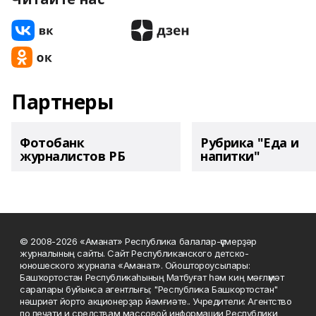
Партнеры
Фотобанк
Рубрика "Еда и
журналистов РБ
напитки"
© 2008-2026 «Аманат» Республика балалар-үҫмерҙәр
журналының сайты. Сайт Республиканского детско-
юношеского журнала «Аманат». Ойоштороусылары:
Башҡортостан Республикаһының Матбуғат һәм киң мәғлүмәт
саралары буйынса агентлығы; "Республика Башкортостан"
нәшриәт йорто акционерҙар йәмғиәте.. Учредители: Агентство
по печати и средствам массовой информации Республики