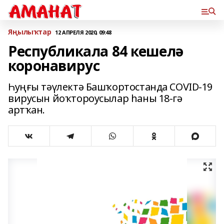
Яңылыҡтар
12 АПРЕЛЯ 2020, 09:48
Республикала 84 кешелә
коронавирус
Һуңғы тәүлектә Башҡортостанда COVID-19
вирусын йоҡтороусылар һаны 18-гә
артҡан.