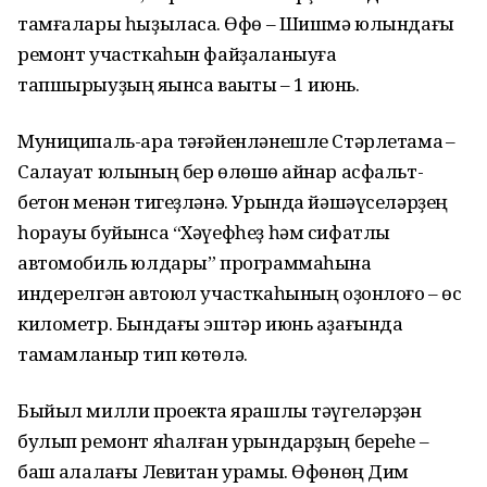
тамғалары һыҙыласаҡ. Өфө – Шишмә юлындағы
ремонт участкаһын файҙаланыуға
тапшырыуҙың яҡынса ваҡыты – 1 июнь.
Муниципаль-ара тәғәйенләнешле Стәрлетамаҡ –
Салауат юлының бер өлөшө ҡайнар асфальт-
бетон менән тигеҙләнә. Урында йәшәүселәрҙең
һорауы буйынса “Хәүефһеҙ һәм сифатлы
автомобиль юлдары” программаһына
индерелгән автоюл участкаһының оҙонлоғо – өс
километр. Бындағы эштәр июнь аҙағында
тамамланыр тип көтөлә.
Быйыл милли проектҡа ярашлы тәүгеләрҙән
булып ремонт яһалған урындарҙың береһе –
баш ҡалалағы Левитан урамы. Өфөнөң Дим