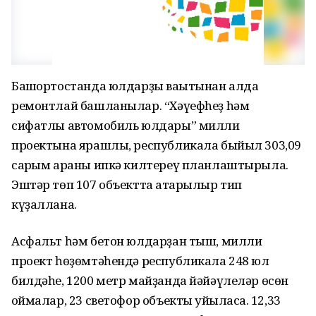
Башҡортостанда юлдарҙы ваҡытынан алда
ремонтлай башланылар. “Хәүефһеҙ һәм
сифатлы автомобиль юлдары” милли
проектына ярашлы, республикала быйыл 303,09
саҡрым араны ипкә килтереү планлаштырыла.
Эштәр төп 107 объектта атҡарылыр тип
күҙаллана.
Асфальт һәм бетон юлдарҙан тыш, милли
проект һөҙөмтәһендә республикала 248 юл
билдәһе, 1200 метр майҙанда йәйәүлеләр өсөн
ҡоймалар, 23 светофор объекты ҡуйыласаҡ. 12,33