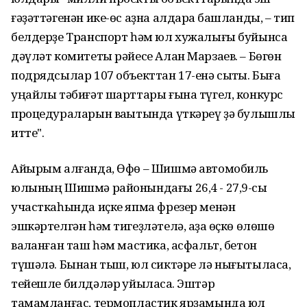
ғәҙәттәгенән ике-өс аҙна алдараҡ башланды, – тип
белдерҙе Транспорт һәм юл хужалығы буйынса
дәүләт комитеты рәйесе Алан Марзаев. – Бөгөн
подрядсылар 107 объекттан 17-енә сыҡты. Быға
уңайлы тәбиғәт шарттары ғына түгел, конкурс
процедураларын ваҡытында үткәреү ҙә булышлыҡ
итте".
Айырым алғанда, Өфө – Шишмә автомобиль
юлының Шишмә районындағы 26,4 - 27,9-сы
участкаһында иҫке япма фрезер менән
эшкәртелгән һәм тигеҙләтелә, аҙаҡ өҫкө өлөшө
ваҡланған таш һәм мастика, асфальт, бетон
түшәлә. Бынан тыш, юл сиктәре лә нығытыласаҡ,
тейешле билдәләр ҡуйыласаҡ. Эштәр
тамамланғас, термопластик ярҙамында юл