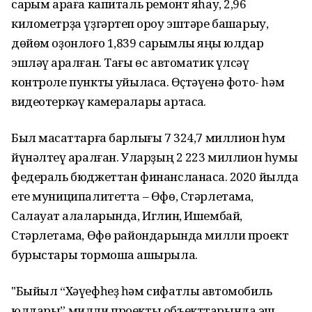
саҡрым араға капиталь ремонт яһау, 2,96
километрҙа үҙгәртеп ҡороу эштәре башҡарыу,
дөйөм оҙонлоғо 1,839 саҡрымлыҡ яңы юлдар
эшләү ҡаралған. Тағы өс автоматик үлсәү
контроле пункты ҡуйыласаҡ. Өҫтәүенә фото- һәм
видеотеркәү камералары артасаҡ.
Был маҡсаттарға барлығы 7 324,7 миллион һум
йүнәлтеү ҡаралған. Уларҙың 2 223 миллион һумы
федераль бюджеттан финансланасаҡ. 2020 йылда
ете муниципалитетта – Өфө, Стәрлетамаҡ,
Салауат ҡалаларында, Иглин, Ишембай,
Стәрлетамаҡ, Өфө райондарында милли проект
бурыстары тормошҡа ашырыла.
"Быйыл “Хәүефһеҙ һәм сифатлы автомобиль
юлдары” милли проекты объекттарында эш