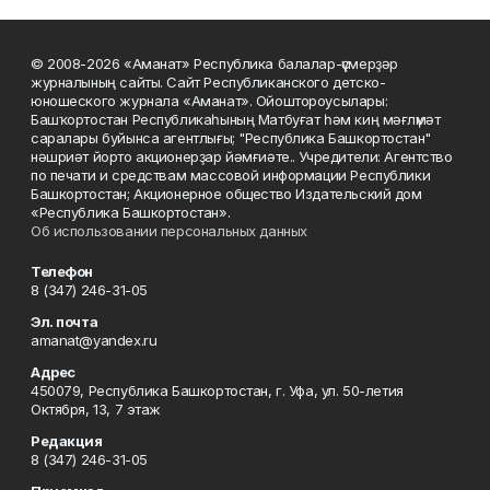
© 2008-2026 «Аманат» Республика балалар-үҫмерҙәр
журналының сайты. Сайт Республиканского детско-
юношеского журнала «Аманат». Ойоштороусылары:
Башҡортостан Республикаһының Матбуғат һәм киң мәғлүмәт
саралары буйынса агентлығы; "Республика Башкортостан"
нәшриәт йорто акционерҙар йәмғиәте.. Учредители: Агентство
по печати и средствам массовой информации Республики
Башкортостан; Акционерное общество Издательский дом
«Республика Башкортостан».
Об использовании персональных данных
Телефон
8 (347) 246-31-05
Эл. почта
amanat@yandex.ru
Адрес
450079, Республика Башкортостан, г. Уфа, ул. 50-летия
Октября, 13, 7 этаж
Редакция
8 (347) 246-31-05