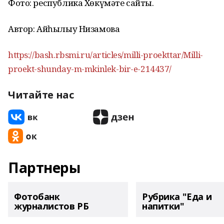
Фото: республика Хөкүмәте сайты.
Автор: Айһылыу Низамова
https://bash.rbsmi.ru/articles/milli-proekttar/Milli-
proekt-shunday-m-mkinlek-bir-e-214437/
Читайте нас
Партнеры
Фотобанк
Рубрика "Еда и
журналистов РБ
напитки"