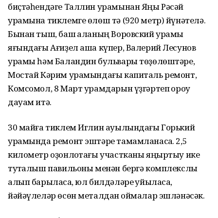
биҫтәһендәге Таллин урамынан Яңы Рәсәй
урамына тиклемге өлөш тә (920 метр) йүнәтелә.
Бынан тыш, баш ҡаланың Воровский урамы
яғындағы Ағиҙел аша күпер, Валерий Лесунов
урамы һәм Баландин бульвары төҙөлөштәре,
Мостай Кәрим урамындағы капиталь ремонт,
Комсомол, 8 Март урамдарын үҙгәртеп ҡороу
дауам итә.
30 майға тиклем Иглин ауылындағы Горький
урамында ремонт эштәре тамамланасаҡ. 2,5
километр оҙонлоҡтағы участканы яңыртыу ике
туҡталыш павильоны менән бергә комплекслы
алып барыласаҡ, юл билдәләре ҡуйыласаҡ,
йәйәүлеләр өсөн металдан ҡоймалар эшләнәсәк.