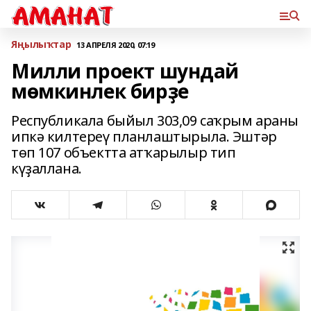
Яңылыҡтар
13 АПРЕЛЯ 2020, 07:19
Милли проект шундай
мөмкинлек бирҙе
Республикала быйыл 303,09 саҡрым араны
ипкә килтереү планлаштырыла. Эштәр
төп 107 объектта атҡарылыр тип
күҙаллана.