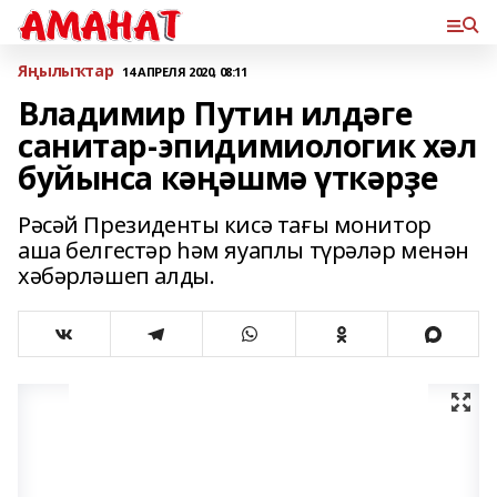
Яңылыҡтар
14 АПРЕЛЯ 2020, 08:11
Владимир Путин илдәге
санитар-эпидимиологик хәл
буйынса кәңәшмә үткәрҙе
Рəсəй Президенты кисə тағы монитор
аша белгестəр һəм яуаплы түрəлəр менəн
хəбəрлəшеп алды.