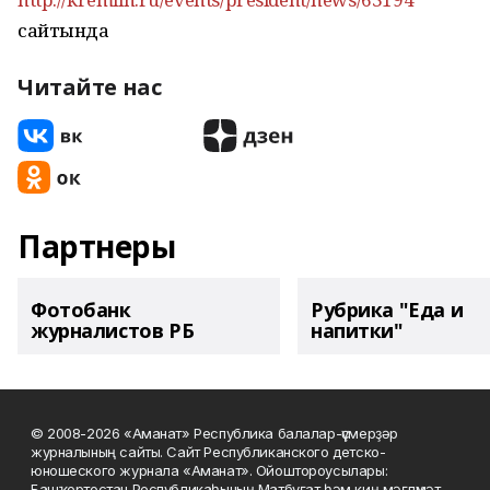
сайтында
Читайте нас
Партнеры
Фотобанк
Рубрика "Еда и
журналистов РБ
напитки"
© 2008-2026 «Аманат» Республика балалар-үҫмерҙәр
журналының сайты. Сайт Республиканского детско-
юношеского журнала «Аманат». Ойоштороусылары:
Башҡортостан Республикаһының Матбуғат һәм киң мәғлүмәт