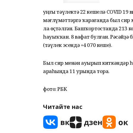
Һуңғы тәүлектә 22 кешелә COVID 19
мәғлүмәттәргә ҡарағанда был сир 
ла өҫтәлгән. Башҡортостанда 213 к
һауыҡҡан. 8 вафат булған. Рәсәйҙә
(тәүлек эсендә +4 070 кеше).
Был сир менән ауырып киткәндәр һ
араһында 11 урында тора.
фото: РБК
Читайте нас