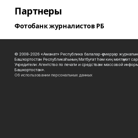
Партнеры
Фотобанк журналистов РБ
© 2008-2026 «Аманат» Республика балалар-үҫмерҙәр журналын
Башҡортостан Республикаһының Матбуғат һәм киң мәғлүмәт сар
Учредители: Агентство по печати и средствам массовой инфор
Башкортостан».
Об использовании персональных данных