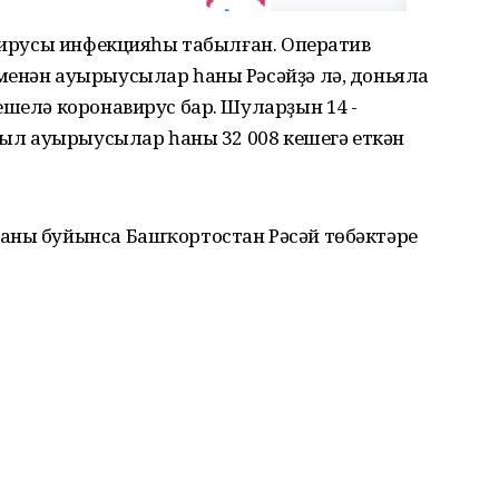
 вирусы инфекцияһы табылған. Оператив
менән ауырыусылар һаны Рәсәйҙә лә, доньяла
ешелә коронавирус бар. Шуларҙын 14 -
 был ауырыусылар һаны 32 008 кешегә еткән
аны буйынса Башҡортостан Рәсәй төбәктәре