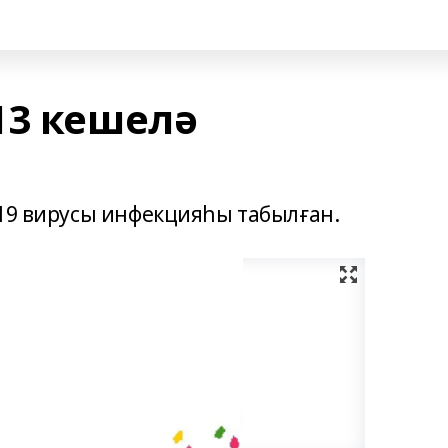
13 кешелә
 19 вирусы инфекцияһы табылған.