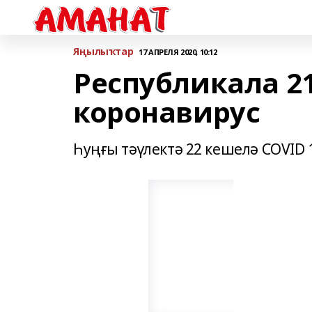
Яңылыҡтар
17 АПРЕЛЯ 2020, 10:12
Республикала 2
коронавирус
Һуңғы тәүлектә 22 кешелә COVID