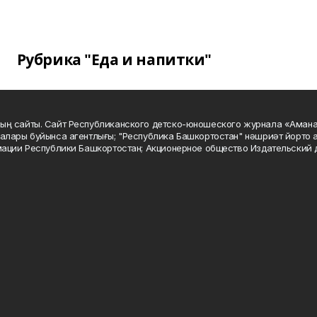
Рубрика "Еда и напитки"
ың сайты. Сайт Республиканского детско-юношеского журнала «Аман
алары буйынса агентлығы; "Республика Башкортостан" нәшриәт йорто а
мации Республики Башкортостан; Акционерное общество Издательский