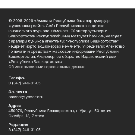
© 2008-2026 «Аманат» Республика балалар-үҫмерҙәр
журналының сайты. Сайт Республиканского детско-
юношеского журнала «Аманат». Ойоштороусылары:
Башҡортостан Республикаһының Матбуғат һәм киң мәғлүмәт
саралары буйынса агентлығы; "Республика Башкортостан"
нәшриәт йорто акционерҙар йәмғиәте.. Учредители: Агентство
по печати и средствам массовой информации Республики
Башкортостан; Акционерное общество Издательский дом
«Республика Башкортостан».
Об использовании персональных данных
Телефон
8 (347) 246-31-05
Эл. почта
amanat@yandex.ru
Адрес
450079, Республика Башкортостан, г. Уфа, ул. 50-летия
Октября, 13, 7 этаж
Редакция
8 (347) 246-31-05