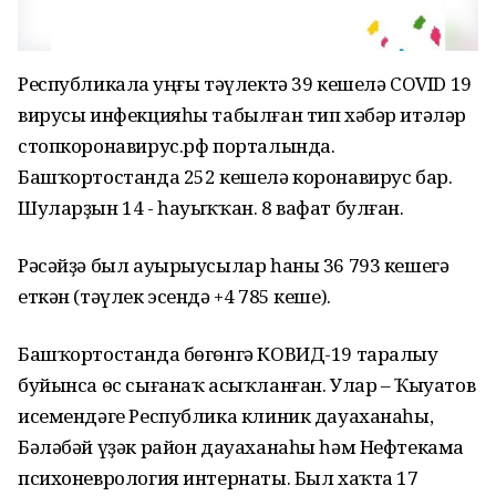
Республикала Һуңғы тәүлектә 39 кешелә COVID 19
вирусы инфекцияһы табылған тип хәбәр итәләр
стопкоронавирус.рф порталында.
Башҡортостанда 252 кешелә коронавирус бар.
Шуларҙын 14 - һауыҡҡан. 8 вафат булған.
Рәсәйҙә был ауырыусылар һаны 36 793 кешегә
еткән (тәүлек эсендә +4 785 кеше).
Башҡортостанда бөгөнгә КОВИД-19 таралыу
буйынса өс сығанаҡ асыҡланған. Улар – Ҡыуатов
исемендәге Республика клиник дауаханаһы,
Бәләбәй үҙәк район дауаханаһы һәм Нефтекама
психоневрология интернаты. Был хаҡта 17