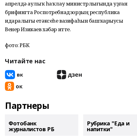
апрелдә Һаулыҡ һаҡлау министрлығында уҙған
брифингта Роспотребнадзорҙың республика
идаралығы етәксеһе вазифаһын башҡарыусы
Венер Изикаев хәбәр итте.
фото: РБК
Читайте нас
Партнеры
Фотобанк
Рубрика "Еда и
журналистов РБ
напитки"