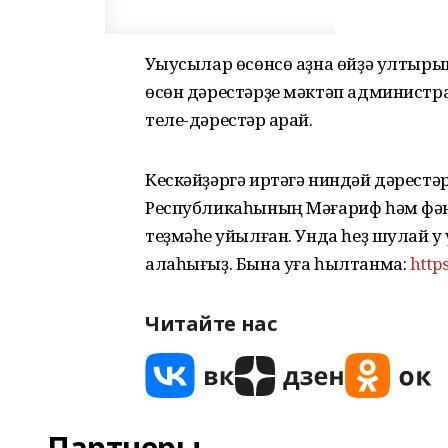
Уҡыусылар өсөнсө аҙна өйҙә ултыры
өсөн дәрестәрҙе мәктәп администра
теле-дәрестәр ҡарай.
Кескәйҙәргә иртәгә ниндәй дәрестәр
Республикаһының Мәғариф һәм фән
теҙмәһе ҡуйылған. Унда һеҙ шулай уҡ
алаһығыҙ. Бына уға һылтанма:
http
Читайте нас
Партнеры