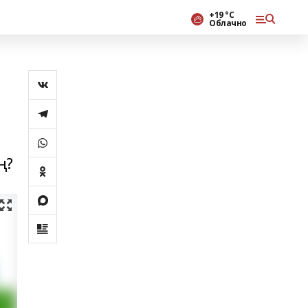
+19 °С
Облачно
ң?