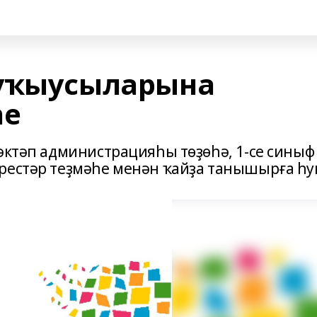
 уҡыусыларына
һе
мәктәп администрацияһы төҙөһә, 1-се синыф
рестәр теҙмәһе менән ҡайҙа танышырға һу