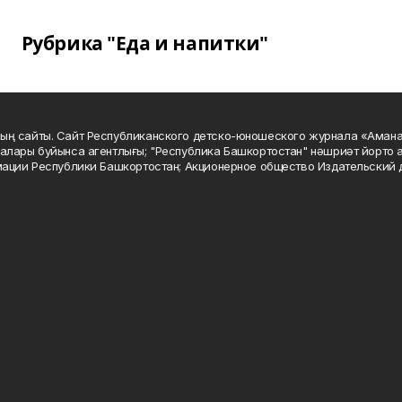
Рубрика "Еда и напитки"
ың сайты. Сайт Республиканского детско-юношеского журнала «Аман
алары буйынса агентлығы; "Республика Башкортостан" нәшриәт йорто а
мации Республики Башкортостан; Акционерное общество Издательский