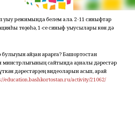
п уҡыу режимында белем ала. 2-11 синыфтар
цияһы төҙөһә, 1-се синыф уҡыусылары көн дә
 булыуын ҡайҙан ҡарарға? Башҡортостан
 минстрлығының сайтында аҙналыҡ дәрестәр
 үткән дәрестәрҙең видеоларын асып, ҡарай
s://education.bashkortostan.ru/activity/21062/