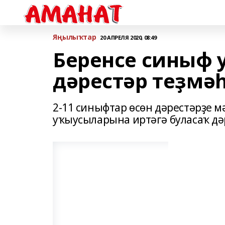
Яңылыҡтар
20 АПРЕЛЯ 2020, 08:49
Беренсе синыф
дәрестәр теҙмә
2-11 синыфтар өсөн дәрестәрҙе 
уҡыусыларына иртәгә буласаҡ дә