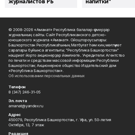
журналистов РБ
напитки"
© 2008-2026 «Аманат» Республика балалар-үҫмерҙәр
журналының сайты. Сайт Республиканского детско-
юношеского журнала «Аманат». Ойоштороусылары:
Башҡортостан Республикаһының Матбуғат һәм киң мәғлүмәт
саралары буйынса агентлығы; "Республика Башкортостан"
нәшриәт йорто акционерҙар йәмғиәте.. Учредители: Агентство
по печати и средствам массовой информации Республики
Башкортостан; Акционерное общество Издательский дом
«Республика Башкортостан».
Об использовании персональных данных
Телефон
8 (347) 246-31-05
Эл. почта
amanat@yandex.ru
Адрес
450079, Республика Башкортостан, г. Уфа, ул. 50-летия
Октября, 13, 7 этаж
Редакция