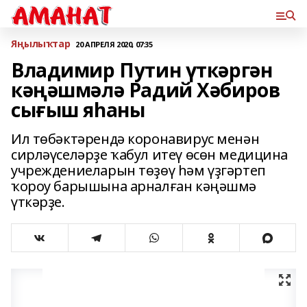
Яңылыҡтар
20 АПРЕЛЯ 2020, 07:35
Владимир Путин үткәргән
кәңәшмәлә Радий Хәбиров
сығыш яһаны
Ил төбəктəрендə коронавирус менəн
сирлəүселəрҙе ҡабул итеү өсөн медицина
учреждениеларын төҙөү һəм үҙгəртеп
ҡороу барышына арналған кəңəшмə
үткəрҙе.