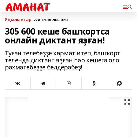
Яңылыҡтар
27 АПРЕЛЯ 2020, 06:33
305 600 кеше башҡортса
онлайн диктант яҙған!
Туған телебеҙҙе хөрмәт итеп, башҡорт
телендә диктант яҙған һәр кешегә оло
рәхмәтебеҙҙе белдерәбеҙ!