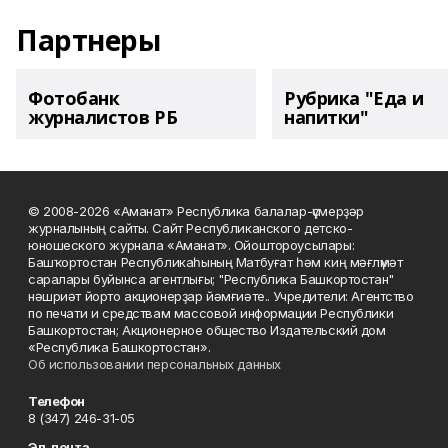
Партнеры
Фотобанк
Рубрика "Еда и
журналистов РБ
напитки"
© 2008-2026 «Аманат» Республика балалар-үҫмерҙәр
журналының сайты. Сайт Республиканского детско-
юношеского журнала «Аманат». Ойоштороусылары:
Башҡортостан Республикаһының Матбуғат һәм киң мәғлүмәт
саралары буйынса агентлығы; "Республика Башкортостан"
нәшриәт йорто акционерҙар йәмғиәте.. Учредители: Агентство
по печати и средствам массовой информации Республики
Башкортостан; Акционерное общество Издательский дом
«Республика Башкортостан».
Об использовании персональных данных
Телефон
8 (347) 246-31-05
Эл. почта