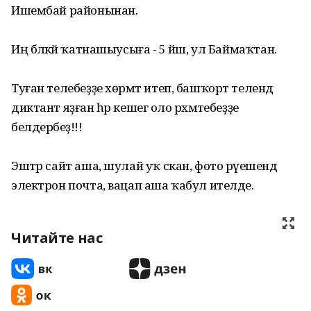
Ишембай районынан.
Иң бәләкәй ҡатнашыусыға - 5 йәш, ул Баймаҡтан.
Туған телебеҙҙе хөрмәт итеп, башҡорт телендә
диктант яҙған һәр кешегә оло рәхмәтебеҙҙе
белдерәбеҙ!!!
Эштәр сайт аша, шулай уҡ скан, фото рәүешендә
электрон почта, вацап аша ҡабул ителде.
Читайте нас