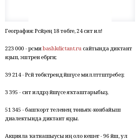
География: Рәсәйҙең 18 төбәге, 24 сит ил!
223 000 - рәсми
bashkdictant.ru
сайтында диктант
яҙып, эштәрен ебәргән;
39 214 - Рәсәй төбәктәрендә йәшәүсе милләттәштәребеҙ;
3 395 - сит илдәрҙә йәшәүсе яҡташтарыбыҙ,
51 345 - башҡорт теленең төньяҡ-көнбайыш
диалектында диктант яҙҙы.
Акцияла ҡатнашыусы иң оло кешегә - 96 йәш, ул