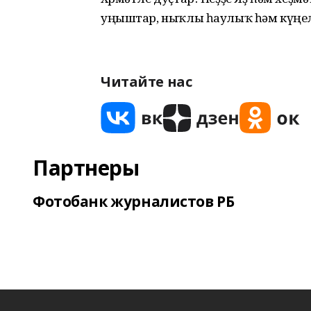
уңыштар, ныҡлы һаулыҡ һәм күңел кө
Читайте нас
Партнеры
Фотобанк журналистов РБ