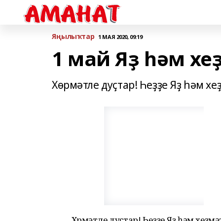
Яңылыҡтар
1 МАЯ 2020, 09:19
1 май Яҙ һәм х
Хөрмәтле дуҫтар! Һеҙҙе Яҙ һәм х
Хөрмәтле дуҫтар! Һеҙҙе Яҙ һәм хеҙм