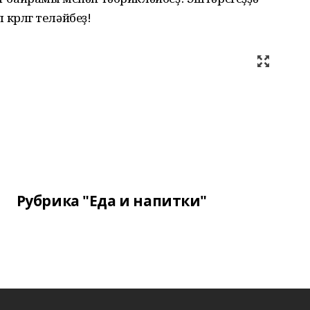
рлөгө теләйбеҙ!
Рубрика "Еда и напитки"