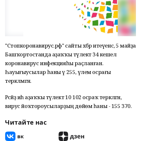
"Стопкоронавирус.рф" сайты хәбәр итеүенсә, 5 майҙа
Башҡортостанда аҙаҡҡы тәүлектә 34 кешелә
коронавирус инфекцияһы раҫланған.
Һауығыусылар һаны ү 255, үлем осрағы
теркәлмәгән.
Рәсәйҙә иһә аҙаҡҡы тәүлектә 10 102 осраҡ теркәлгән,
вирус йоҡтороусыларҙың дөйөм һаны - 155 370.
Читайте нас