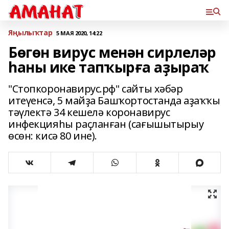
Яңылыҡтар
5 МАЯ 2020, 14:22
Бөгөн вирус менән сирлеләр
һаны ике тапҡырға аҙыраҡ
"Стопкоронавирус.рф" сайты хәбәр
итеүенсә, 5 майҙа Башҡортостанда аҙаҡҡы
тәүлектә 34 кешелә коронавирус
инфекцияһы раҫланған (сағышытырыу
өсөн: кисә 80 ине).