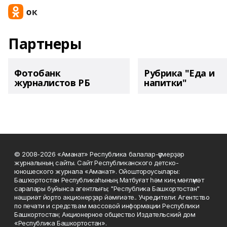
Партнеры
Фотобанк
Рубрика "Еда и
журналистов РБ
напитки"
© 2008-2026 «Аманат» Республика балалар-үҫмерҙәр
журналының сайты. Сайт Республиканского детско-
юношеского журнала «Аманат». Ойоштороусылары:
Башҡортостан Республикаһының Матбуғат һәм киң мәғлүмәт
саралары буйынса агентлығы; "Республика Башкортостан"
нәшриәт йорто акционерҙар йәмғиәте.. Учредители: Агентство
по печати и средствам массовой информации Республики
Башкортостан; Акционерное общество Издательский дом
«Республика Башкортостан».