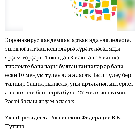
Коронавирус пандемияһы арҡаһында ғаиләләргә,
эшен юғалтҡан кешеләргә күрһәтеләсәк яңы
ярҙам төрҙәре. 1 июндән 3 йәштән 16 йәшкә
тиклемге балалары булған ғаиләләр һәр бала
өсөн 10 мең һум түләү ала аласаҡ. Был түләү бер
тапҡыр башҡарыласаҡ, уны иртәгәнән интернет
аша юллай башларға була. 27 миллион самаһы
Рәсәй балаһы ярҙам аласаҡ.
Указ Президента Российской Федерации В.В.
Путина