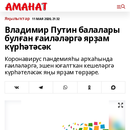
Яңылыҡтар
11 МАЯ 2020, 21:32
Владимир Путин балалары
булған ғаиләләргә ярҙам
күрһәтәсәк
Коронавирус пандемияһы арҡаһында
ғаиләләргә, эшен юғалтҡан кешеләргә
күрһәтеләсәк яңы ярҙам төрҙәре.