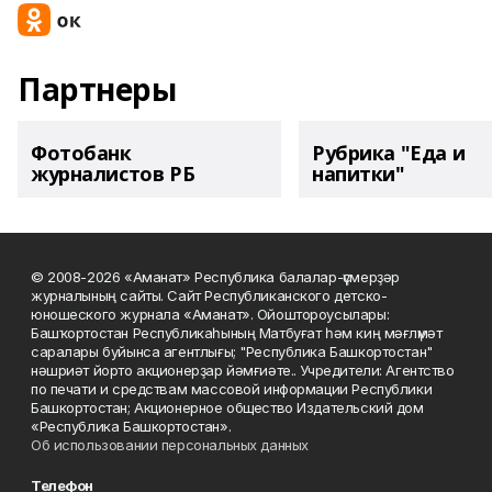
Партнеры
Фотобанк
Рубрика "Еда и
журналистов РБ
напитки"
© 2008-2026 «Аманат» Республика балалар-үҫмерҙәр
журналының сайты. Сайт Республиканского детско-
юношеского журнала «Аманат». Ойоштороусылары:
Башҡортостан Республикаһының Матбуғат һәм киң мәғлүмәт
саралары буйынса агентлығы; "Республика Башкортостан"
нәшриәт йорто акционерҙар йәмғиәте.. Учредители: Агентство
по печати и средствам массовой информации Республики
Башкортостан; Акционерное общество Издательский дом
«Республика Башкортостан».
Об использовании персональных данных
Телефон