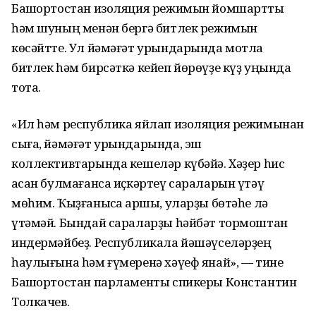
Башҡортостан изоляция режимын йомшартты
һәм шуның менән бергә битлек режимын
көсәйтте. Ул йәмәғәт урындарында мотлаҡ
битлек һәм бирсәткә кейеп йөрөүҙе күҙ уңында
тота.
«Ил һәм республика яйлап изоляция режимынан
сыға, йәмәғәт урындарында, эш
коллективтарында кешеләр күбәйә. Хәҙер һис
ҡасан булмағанса иҫкәртеү сараларын үтәү
мөһим. Ҡыҙғанысҡа ҡаршы, уларҙы бөтәһе лә
үтәмәй. Бындай сараларҙы һәйбәт тормоштан
индермәйбеҙ. Республикала йәшәүселәрҙең
һаулығына һәм ғүмеренә хәүеф янай», — тине
Башҡортостан парламенты спикеры Константин
Толкачев.