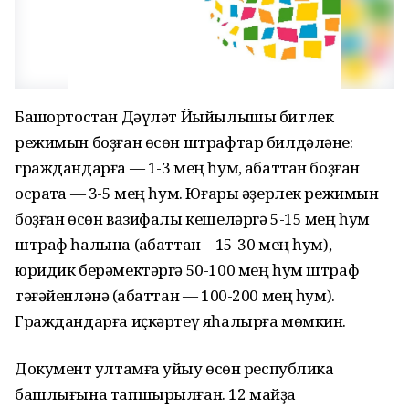
Башҡортостан Дәүләт Йыйылышы битлек
режимын боҙған өсөн штрафтар билдәләне:
граждандарға — 1-3 мең һум, ҡабаттан боҙған
осраҡта — 3-5 мең һум. Юғары әҙерлек режимын
боҙған өсөн вазифалы кешеләргә 5-15 мең һум
штраф һалына (ҡабаттан – 15-30 мең һум),
юридик берәмектәргә 50-100 мең һум штраф
тәғәйенләнә (ҡабаттан — 100-200 мең һум).
Граждандарға иҫкәртеү яһалырға мөмкин.
Документ ҡултамға ҡуйыу өсөн республика
башлығына тапшырылған. 12 майҙа