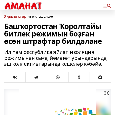
Яңылыҡтар
13 МАЯ 2020, 10:49
Башҡортостан Ҡоролтайы
битлек режимын боҙған
өсөн штрафтар билдәләне
Ил һәм республика яйлап изоляция
режимынан сыға, йәмәғәт урындарында,
эш коллективтарында кешеләр күбәйә.