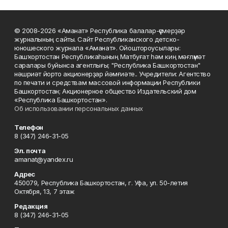
© 2008-2026 «Аманат» Республика балалар-үҫмерҙәр
журналының сайты. Сайт Республиканского детско-
юношеского журнала «Аманат». Ойоштороусылары:
Башҡортостан Республикаһының Матбуғат һәм киң мәғлүмәт
саралары буйынса агентлығы; "Республика Башкортостан"
нәшриәт йорто акционерҙар йәмғиәте.. Учредители: Агентство
по печати и средствам массовой информации Республики
Башкортостан; Акционерное общество Издательский дом
«Республика Башкортостан».
Об использовании персональных данных
Телефон
8 (347) 246-31-05
Эл. почта
amanat@yandex.ru
Адрес
450079, Республика Башкортостан, г. Уфа, ул. 50-летия
Октября, 13, 7 этаж
Редакция
8 (347) 246-31-05