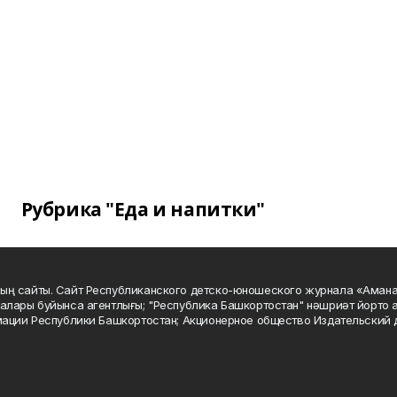
Рубрика "Еда и напитки"
ың сайты. Сайт Республиканского детско-юношеского журнала «Аман
алары буйынса агентлығы; "Республика Башкортостан" нәшриәт йорто а
мации Республики Башкортостан; Акционерное общество Издательский