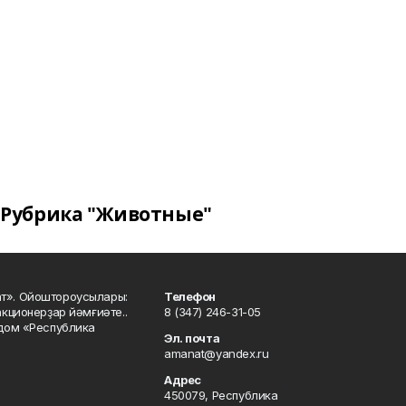
Рубрика "Животные"
ат». Ойоштороусылары:
Телефон
кционерҙар йәмғиәте..
8 (347) 246-31-05
 дом «Республика
Эл. почта
amanat@yandex.ru
Адрес
450079, Республика