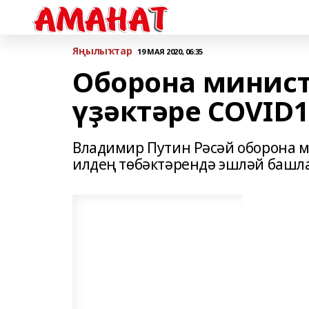
Яңылыҡтар
19 МАЯ 2020, 06:35
Оборона минис
үҙәктәре COVID
Владимир Путин Рәсәй оборона 
илдең төбәктәрендә эшләй башл