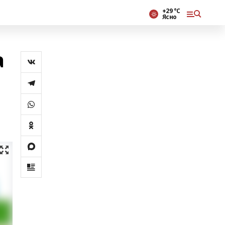
+29 °С
Ясно
а