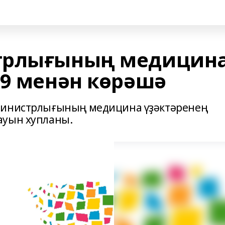
трлығының медицин
19 менән көрәшә
министрлығының медицина үҙәктәренең
ауын хупланы.