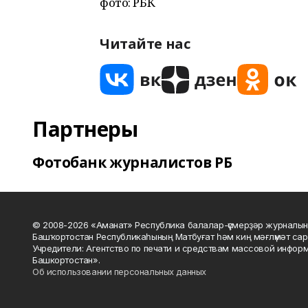
фото: РБК
Читайте нас
Партнеры
Фотобанк журналистов РБ
© 2008-2026 «Аманат» Республика балалар-үҫмерҙәр журналын
Башҡортостан Республикаһының Матбуғат һәм киң мәғлүмәт сар
Учредители: Агентство по печати и средствам массовой инфор
Башкортостан».
Об использовании персональных данных